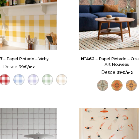
7
– Papel Pintado – Vichy
Nº462
– Papel Pintado – Cri
Art Nouveau
Desde
39
€
/
m2
Desde
39
€
/
m2