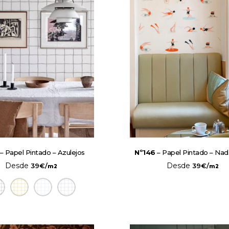
– Papel Pintado – Azulejos
Nº146
– Papel Pintado – Na
Desde
Desde
39
€
/
39
€
/
m2
m2