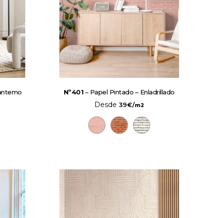
santemo
Nº401
– Papel Pintado – Enladrillado
Desde
39
€
/
m2