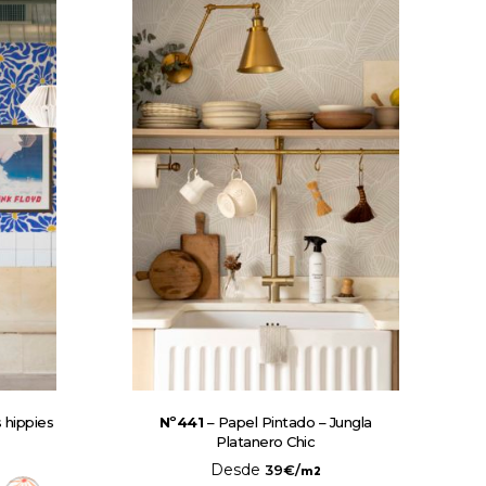
 hippies
Nº441
– Papel Pintado – Jungla
Platanero Chic
Desde
39
€
/
m2