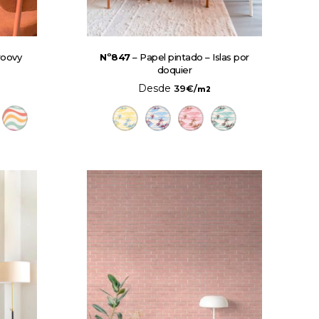
roovy
Nº847
– Papel pintado – Islas por
doquier
Desde
39
€
/
m2