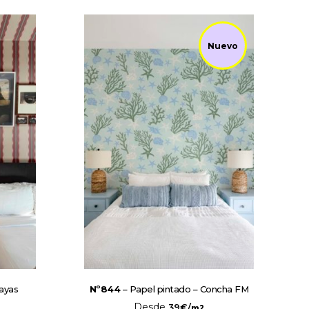
Nuevo
ayas
Nº844
– Papel pintado – Concha FM
Desde
39
€
/
m2