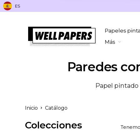
ES
Papeles pint
Más
Paredes con
Papel pintado d
Inicio
Catálogo
Colecciones
Tenem