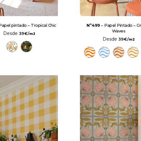
Papel pintado – Tropical Chic
Nº499
– Papel Pintado – G
Waves
Desde
39
€
/
m2
Desde
39
€
/
m2