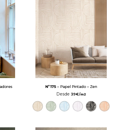
dadores
Nº175
– Papel Pintado – Zen
Desde
39
€
/
m2