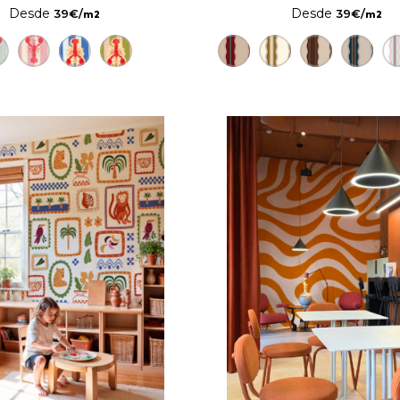
Desde
Desde
39
€
/
39
€
/
m2
m2