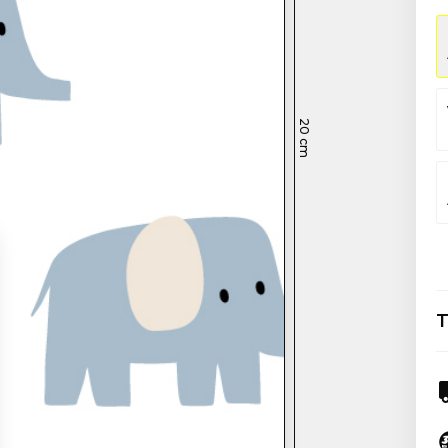
20
cm
T