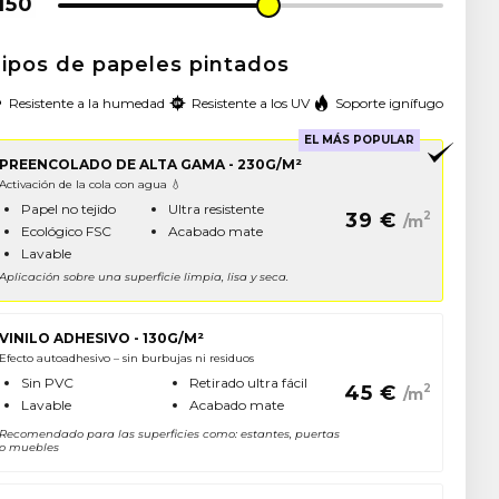
ipos de papeles pintados
Resistente a la humedad
Resistente a los UV
Soporte ignífugo
EL MÁS POPULAR
PREENCOLADO DE ALTA GAMA - 230G/M²
Activación de la cola con agua 💧
Papel no tejido
Ultra resistente
39
€
2
/m
Ecológico FSC
Acabado mate
Lavable
Aplicación sobre una superficie limpia, lisa y seca.
VINILO ADHESIVO - 130G/M²
Efecto autoadhesivo – sin burbujas ni residuos
Sin PVC
Retirado ultra fácil
45
€
2
/m
Lavable
Acabado mate
Recomendado para las superficies como: estantes, puertas
o muebles