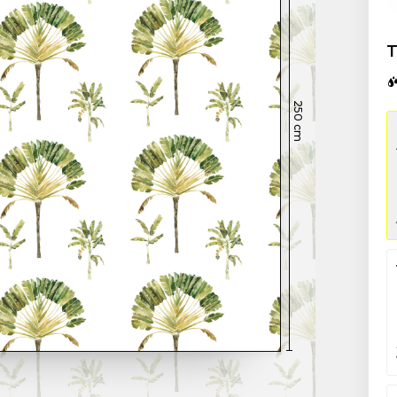
T
250
cm