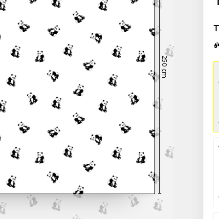
T
250
cm