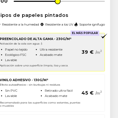
ipos de papeles pintados
Resistente a la humedad
Resistente a los UV
Soporte ignífugo
EL MÁS POPULAR
PREENCOLADO DE ALTA GAMA - 230G/M²
Activación de la cola con agua 💧
Papel no tejido
Ultra resistente
39
€
2
/m
Ecológico FSC
Acabado mate
Lavable
Aplicación sobre una superficie limpia, lisa y seca.
VINILO ADHESIVO - 130G/M²
Efecto autoadhesivo – sin burbujas ni residuos
Sin PVC
Retirado ultra fácil
45
€
2
/m
Lavable
Acabado mate
Recomendado para las superficies como: estantes, puertas
o muebles