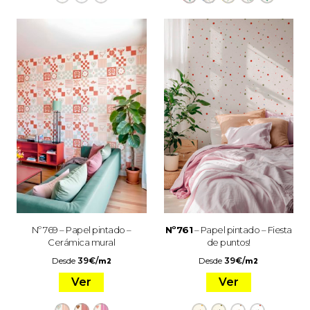
Nº 769 – Papel pintado –
Nº761
– Papel pintado – Fiesta
Cerámica mural
de puntos!
Desde
39
€
/
Desde
39
€
/
m2
m2
Ver
Ver