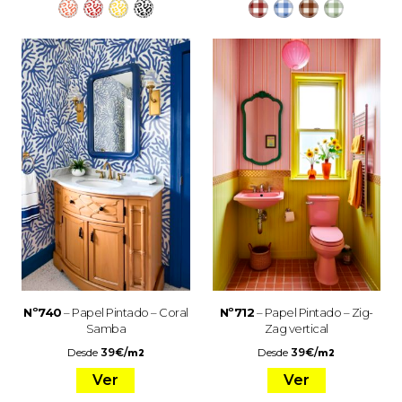
Nº740
– Papel Pintado – Coral
Nº712
– Papel Pintado – Zig-
Samba
Zag vertical
Desde
39
€
/
Desde
39
€
/
m2
m2
Ver
Ver