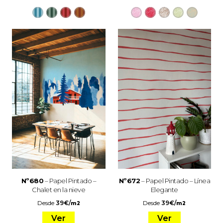
Nº680
– Papel Pintado –
Nº672
– Papel Pintado – Línea
Chalet en la nieve
Elegante
Desde
39
€
/
Desde
39
€
/
m2
m2
Ver
Ver