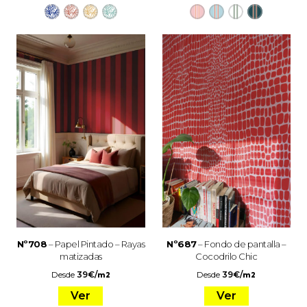
Nº708
– Papel Pintado – Rayas
Nº687
– Fondo de pantalla –
matizadas
Cocodrilo Chic
Desde
39
€
/
Desde
39
€
/
m2
m2
Ver
Ver