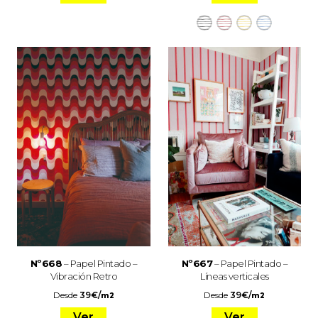
Nº668
– Papel Pintado –
Nº667
– Papel Pintado –
Vibración Retro
Líneas verticales
Desde
39
€
/
Desde
39
€
/
m2
m2
Ver
Ver