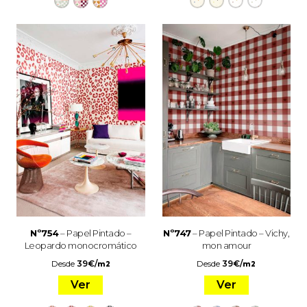
Nº754
– Papel Pintado –
Nº747
– Papel Pintado – Vichy,
Leopardo monocromático
mon amour
Desde
39
€
/
Desde
39
€
/
m2
m2
Ver
Ver