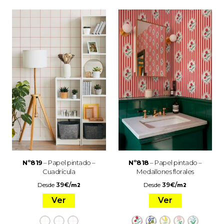
Nº819
– Papel pintado –
Nº818
– Papel pintado –
Cuadrícula
Medallones florales
Desde
39
€
/
Desde
39
€
/
m2
m2
Ver
Ver