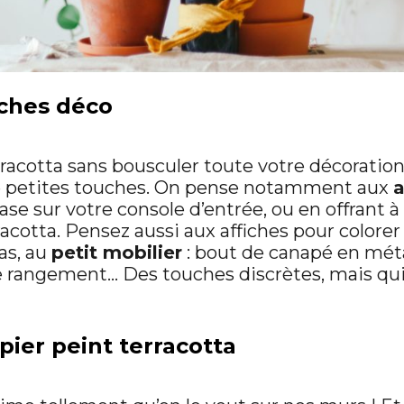
uches déco
rracotta sans bousculer toute votre décoratio
 petites touches. On pense notamment aux
a
vase sur votre console d’entrée, ou en offrant à
racotta. Pensez aussi aux affiches pour color
as, au
petit mobilier
: bout de canapé en métal
e rangement… Des touches discrètes, mais qui 
pier peint terracotta