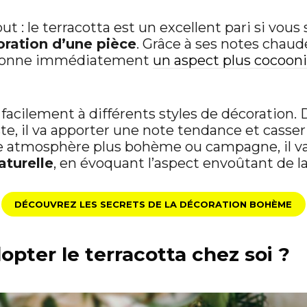
ut : le terracotta est un excellent pari si vous
oration d’une pièce
. Grâce à ses notes chaud
l donne immédiatement
un aspect plus cocoon
ie facilement à différents styles de décoration.
e, il va apporter une note tendance et casser 
ne atmosphère plus bohème ou campagne, il v
aturelle
, en évoquant l’aspect envoûtant de la
DÉCOUVREZ LES SECRETS DE LA DÉCORATION BOHÈME
ter le terracotta chez soi ?