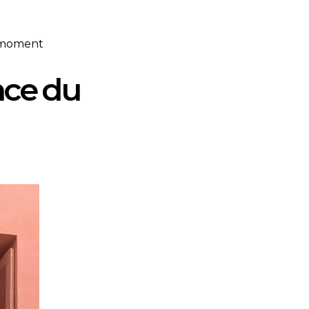
u moment
nce du