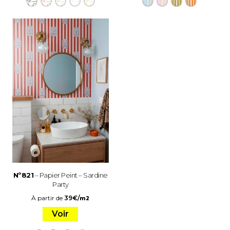
Nº821
– Papier Peint – Sardine
Party
À partir de
39
€
/
m2
Voir