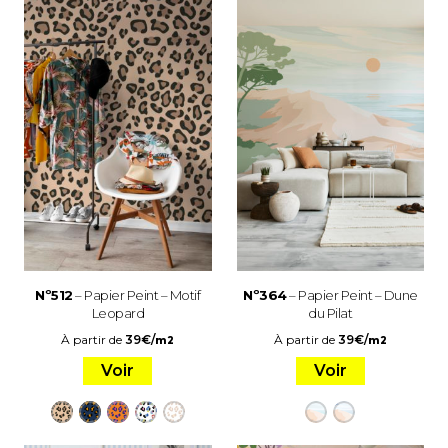
Nº512
– Papier Peint – Motif
Nº364
– Papier Peint – Dune
Leopard
du Pilat
À partir de
39
€
/
À partir de
39
€
/
m2
m2
Voir
Voir