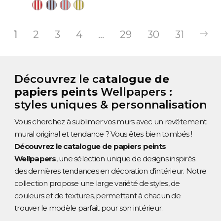
1
2
3
4
…
29
30
31
Découvrez le c
atalogue de
papiers peints
Wellpapers :
styles uniques & personnalisation
Vous cherchez à sublimer vos murs avec un revêtement
mural original et tendance ? Vous êtes bien tombés !
Découvrez le catalogue de papiers peints
Wellpapers
, une sélection unique de designs inspirés
des dernières tendances en décoration d’intérieur. Notre
collection propose une large variété de styles, de
couleurs et de textures, permettant à chacun de
trouver le modèle parfait pour son intérieur.