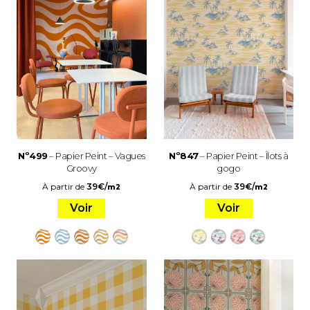
Nº499
– Papier Peint – Vagues
Nº847
– Papier Peint – Îlots à
Groovy
gogo
À partir de
39
€
/
À partir de
39
€
/
m2
m2
Voir
Voir