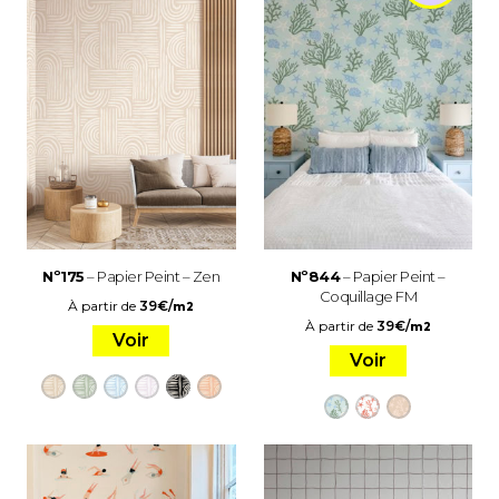
Nº175
– Papier Peint – Zen
Nº844
– Papier Peint –
Coquillage FM
À partir de
39
€
/
m2
À partir de
39
€
/
m2
Voir
Voir