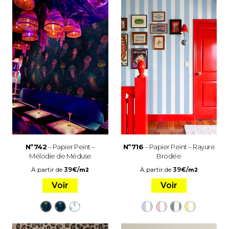
Nº742
– Papier Peint –
Nº716
– Papier Peint – Rayure
Mélodie de Méduse
Brodée
À partir de
39
€
/
À partir de
39
€
/
m2
m2
Voir
Voir