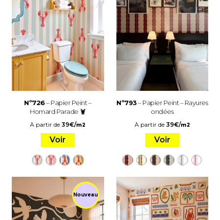
Nº726
– Papier Peint –
Nº793
– Papier Peint – Rayures
Homard Parade 🦞
ondées
À partir de
39
€
/
À partir de
39
€
/
m2
m2
Voir
Voir
Nouveau