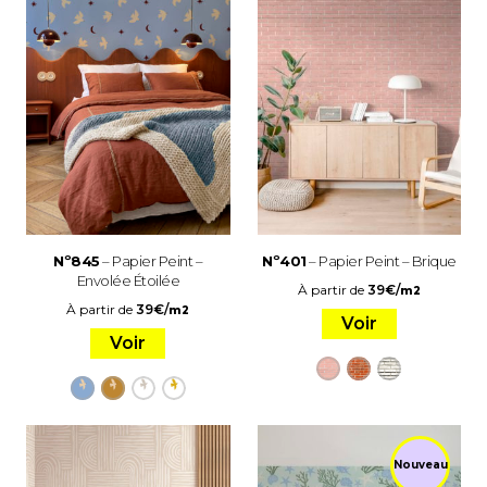
Nº845
– Papier Peint –
Nº401
– Papier Peint – Brique
Envolée Étoilée
À partir de
39
€
/
m2
À partir de
39
€
/
m2
Voir
Voir
Nouveau