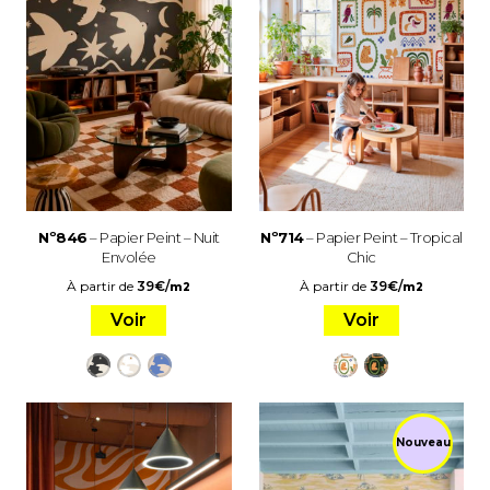
Nº846
– Papier Peint – Nuit
Nº714
– Papier Peint – Tropical
Envolée
Chic
À partir de
39
€
/
À partir de
39
€
/
m2
m2
Voir
Voir
Nouveau