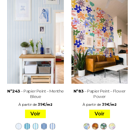
Nº243
– Papier Peint – Menthe
Nº83
– Papier Peint – Flower
Bleue
Power
À partir de
39
€
/
À partir de
39
€
/
m2
m2
Voir
Voir