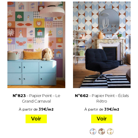
Nº823
– Papier Peint – Le
Nº662
– Papier Peint – Éclats
Grand Carnaval
Rétro
À partir de
39
€
/
À partir de
39
€
/
m2
m2
Voir
Voir