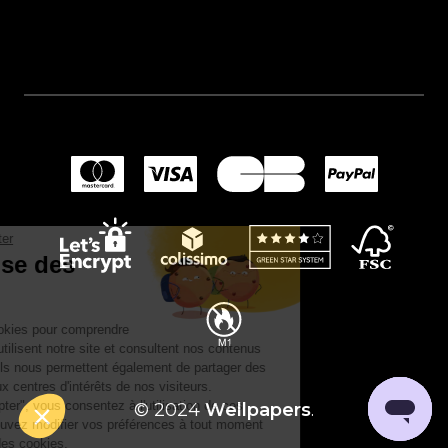
Continuer sans accepter
Ce site utilise des
cookies.
Nous utilisons des cookies pour comprendre
comment nos clients utilisent notre site et consultent nos contenus
afin de les améliorer. Ils nous permettent également de partager des
publicités adaptées aux centres d'intérêts de nos visiteurs.
En cliquant sur "Accepter", vous consentez à l'utilisation de ces
© 2024
Wellpapers
.
technologies. Vous pouvez modifier vos préférences à tout moment
dans les paramètres des cookies.