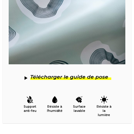
Télécharger le guide de pose
Support
Résiste à
Surface
Résiste à
anti-feu
l’humidité
lavable
la
lumière