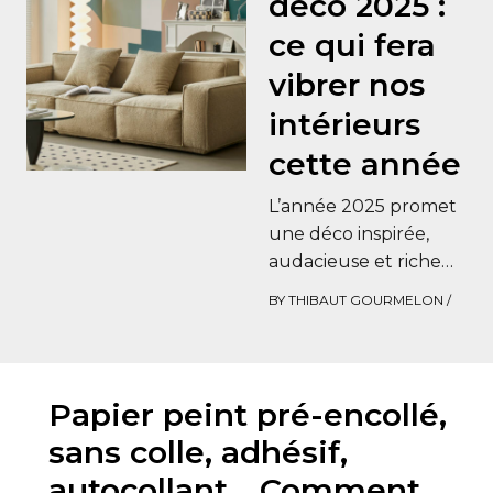
déco 2025 :
ce qui fera
vibrer nos
intérieurs
cette année
L’année 2025 promet
une déco inspirée,
audacieuse et riche
en textures. Les
BY
THIBAUT GOURMELON
/
amoureux de l’art de
vivre à la maison…
Papier peint pré-encollé,
sans colle, adhésif,
autocollant… Comment