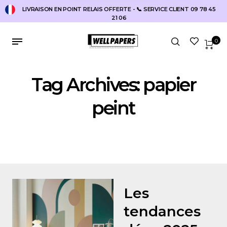
LIVRAISON EN POINT RELAIS OFFERTE - 📞 SERVICE CLIENT 09 78 45
21 06
Accueil
Sujets identifiés “papier peint”
0
Tag Archives: papier
peint
Les
tendances