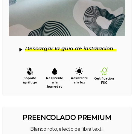
Descargar la guía de instalación
Soporte
Resistente
Resistente
Certificación
ignífugo
a la
a la luz
FSC
humedad
PREENCOLADO PREMIUM
Blanco roto, efecto de fibra textil