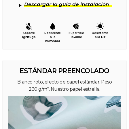
Descargar la guía de instalación
Soporte
Resistente
Superficie
Resistente
ignífugo
a la
lavable
a la luz
humedad
ESTÁNDAR PREENCOLADO
Blanco roto, efecto de papel estándar. Peso
230 g/m². Nuestro papel estrella.