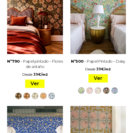
Nº790
– Papel pintado – Flores
Nº500
– Papel Pintado – Daisy
de antaño
Desde
39
€
/
m2
Desde
39
€
/
m2
Ver
Ver