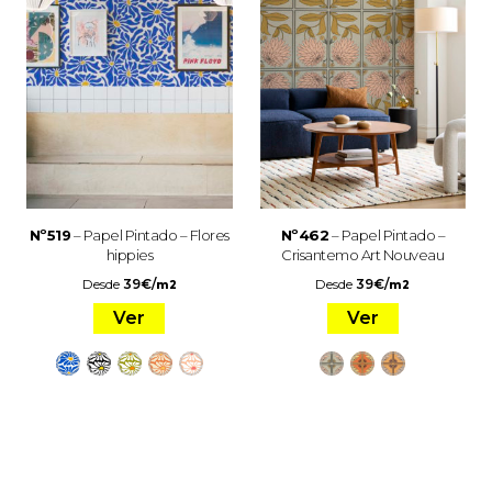
Nº519
– Papel Pintado – Flores
Nº462
– Papel Pintado –
hippies
Crisantemo Art Nouveau
Desde
39
€
/
Desde
39
€
/
m2
m2
Ver
Ver