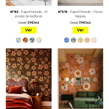
Nº83
– Papel Pintado – El
Nº519
– Papel Pintado – Flores
poder de las flores
hippies
Desde
39
€
/
Desde
39
€
/
m2
m2
Ver
Ver