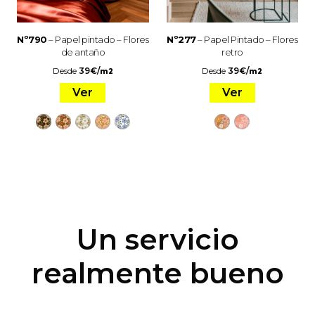
Nº790
– Papel pintado – Flores
Nº277
– Papel Pintado – Flores
de antaño
retro
Desde
39
€
/
Desde
39
€
/
m2
m2
Ver
Ver
Un servicio
realmente bueno