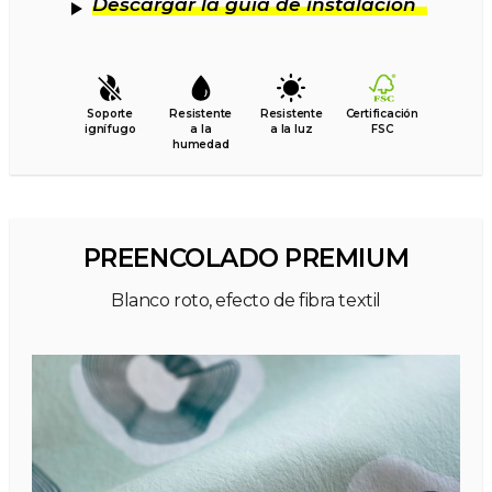
Descargar la guía de instalación
Soporte
Resistente
Resistente
Certificación
ignífugo
a la
a la luz
FSC
humedad
PREENCOLADO PREMIUM
Blanco roto, efecto de fibra textil