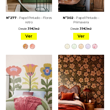
Nº277
– Papel Pintado – Flores
Nº302
– Papel Pintado –
retro
Primavera
Desde
39
€
/
Desde
39
€
/
m2
m2
Ver
Ver