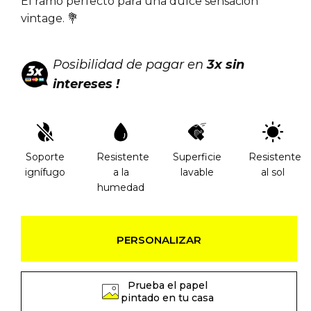
El ramo perfecto para una dulce sensación
vintage. 💐
Posibilidad de pagar en
3x sin
intereses !
Soporte
Resistente
Superficie
Resistente
ignífugo
a la
lavable
al sol
humedad
PERSONALIZAR
Prueba el papel
pintado en tu casa