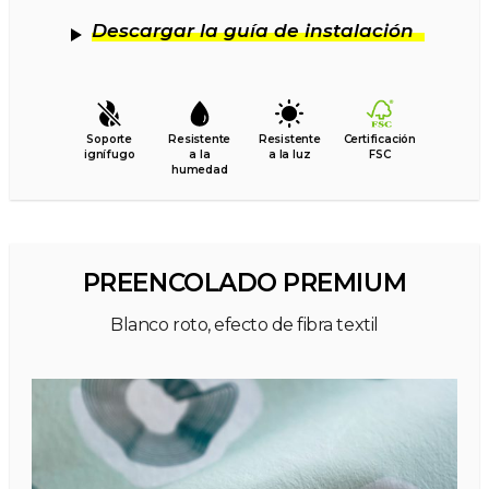
Descargar la guía de instalación
Soporte
Resistente
Resistente
Certificación
ignífugo
a la
a la luz
FSC
humedad
PREENCOLADO PREMIUM
Blanco roto, efecto de fibra textil