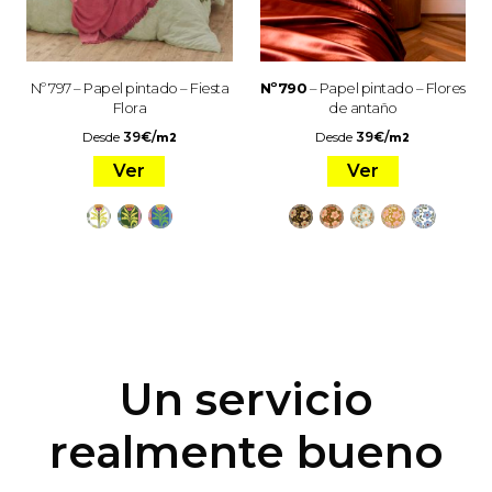
Nº 797 – Papel pintado – Fiesta
Nº790
– Papel pintado – Flores
Flora
de antaño
Desde
39
€
/
Desde
39
€
/
m2
m2
Ver
Ver
Un servicio
realmente bueno