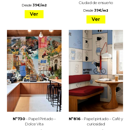
Ciudad de ensueño
Desde
39
€
/
m2
Desde
39
€
/
m2
Ver
Ver
Nº730
– Papel Pintado –
Nº816
– Papel pintado – Café y
Dolce Vita
curiosidad