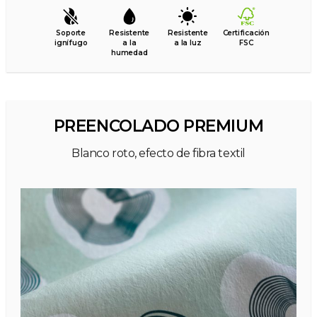
Soporte
Resistente
Resistente
Certificación
ignífugo
a la
a la luz
FSC
humedad
PREENCOLADO PREMIUM
Blanco roto, efecto de fibra textil