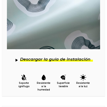
Descargar la guía de instalación
Soporte
Resistente
Superficie
Resistente
ignífugo
a la
lavable
a la luz
humedad