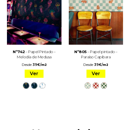
Nº742
– Papel Pintado –
Nº805
– Papel pintado –
Melodía de Medusa
Paraíso Capibara
Desde
39
€
/
Desde
39
€
/
m2
m2
Ver
Ver