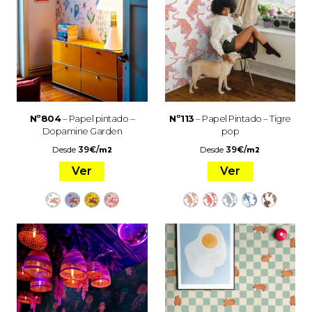
Nº804
– Papel pintado –
Nº113
– Papel Pintado – Tigre
Dopamine Garden
pop
Desde
39
€
/
Desde
39
€
/
m2
m2
Ver
Ver