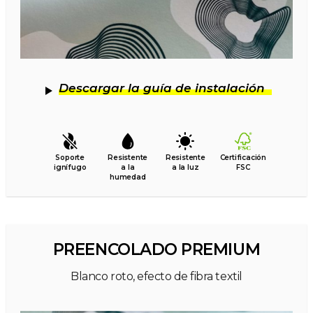
Descargar la guía de instalación
Soporte
Resistente
Resistente
Certificación
ignífugo
a la
a la luz
FSC
humedad
PREENCOLADO PREMIUM
Blanco roto, efecto de fibra textil