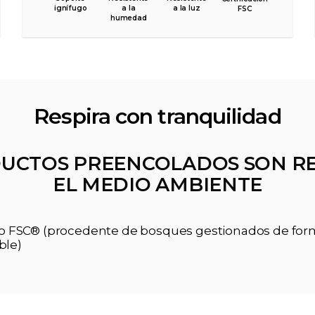
ignífugo
a la
a la luz
FSC
humedad
Respira con tranquilidad
UCTOS PREENCOLADOS SON R
EL MEDIO AMBIENTE
ado FSC® (procedente de bosques gestionados de fo
ble)