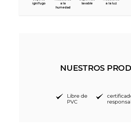
ignífugo
a la
lavable
a la luz
humedad
NUESTROS PROD
Libre de
certific
PVC
responsa