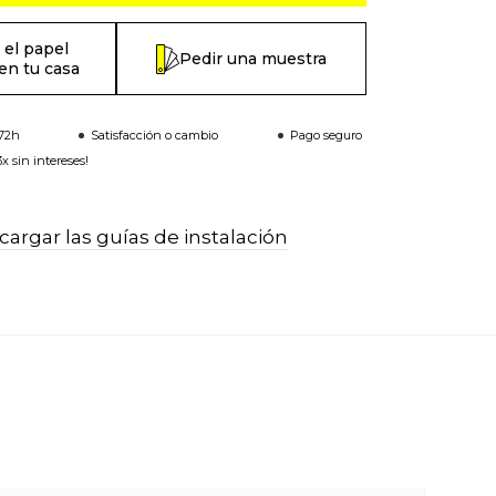
 el papel
Pedir una muestra
en tu casa
-72h
Satisfacción o cambio
Pago seguro
x sin intereses!
argar las guías de instalación