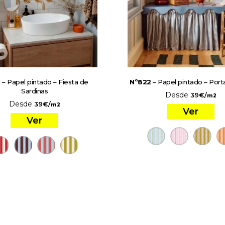
1
– Papel pintado – Fiesta de
Nº822
– Papel pintado – Porta
Sardinas
Desde
39
€
/
m2
Desde
39
€
/
m2
Ver
Ver