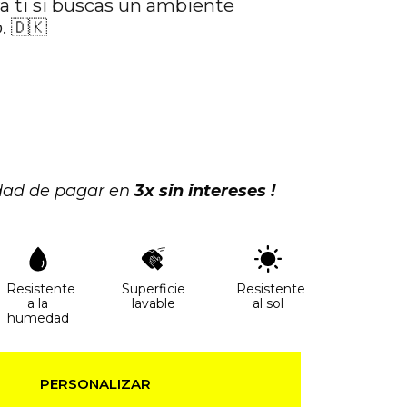
a ti si buscas un ambiente
. 🇩🇰
idad de pagar en
3x sin intereses !
Resistente
Superficie
Resistente
a la
lavable
al sol
humedad
PERSONALIZAR