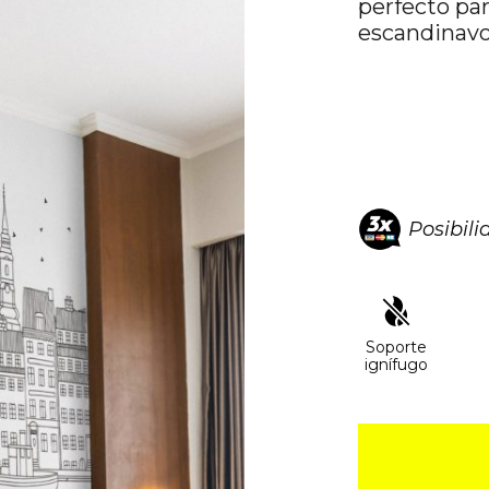
perfecto par
escandinavo
Posibil
Soporte
ignífugo