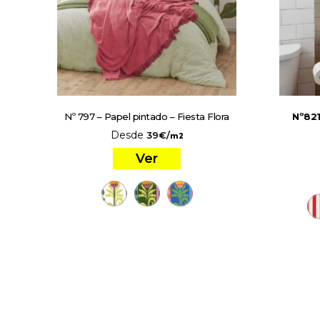
Nº 797 – Papel pintado – Fiesta Flora
Nº82
Desde
39
€
/
m2
Ver