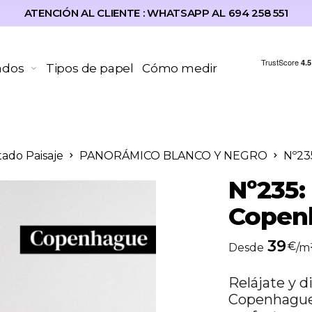
ATENCIÓN AL CLIENTE : WHATSAPP AL 694 258 551
ados
Tipos de papel
Cómo medir
tado Paisaje
PANORÁMICO BLANCO Y NEGRO
Nº235
Nº235:
Copen
39
€
Desde
/m
Relájate y d
Copenhague.