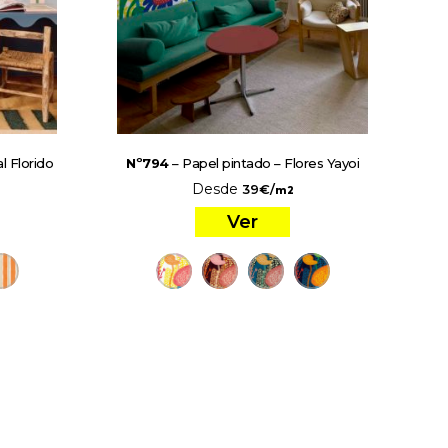
l Florido
Nº794
– Papel pintado – Flores Yayoi
Desde
39
€
/
m2
Ver