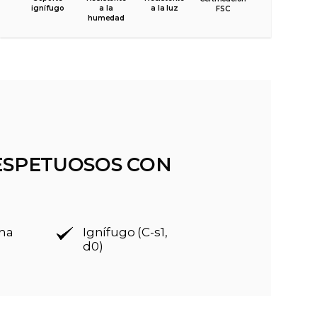
ignífugo
a la
a la luz
FSC
humedad
ESPETUOSOS CON
rma
Ignífugo (C-s1,
d0)