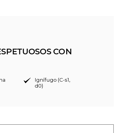
ESPETUOSOS CON
rma
Ignífugo (C-s1,
d0)