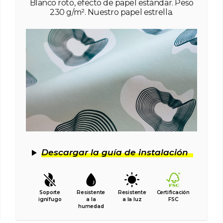
Blanco roto, efecto de papel estándar. Peso
230 g/m². Nuestro papel estrella.
Descargar la guía de instalación
Soporte
Resistente
Resistente
Certificación
ignífugo
a la
a la luz
FSC
humedad