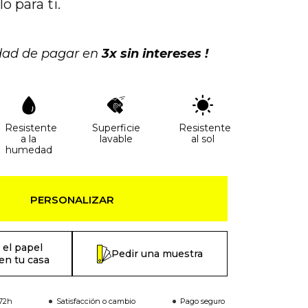
o para ti.
idad de pagar en
3x sin intereses !
Resistente
Superficie
Resistente
a la
lavable
al sol
humedad
PERSONALIZAR
 el papel
Pedir una muestra
en tu casa
-72h
Satisfacción o cambio
Pago seguro