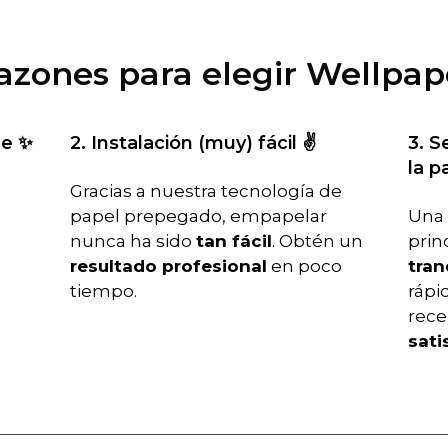
razones para elegir Wellpap
le ✨
2. Instalación (muy) fácil ✌️
3. S
la p
Gracias a nuestra tecnología de
papel prepegado, empapelar
Una 
nunca ha sido
tan fácil
. Obtén un
prin
resultado profesional
en poco
tran
tiempo.
rápid
rece
sati