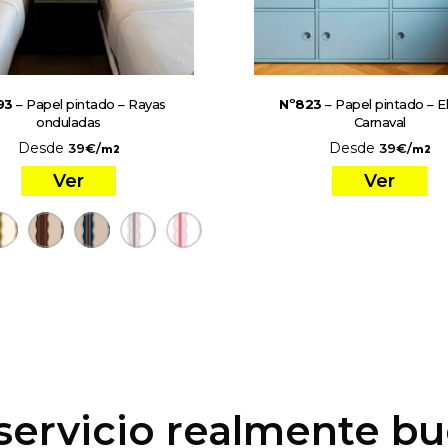
93
– Papel pintado – Rayas
Nº823
– Papel pintado – E
onduladas
Carnaval
Desde
Desde
39
€
/
39
€
/
m2
m2
Ver
Ver
servicio realmente b