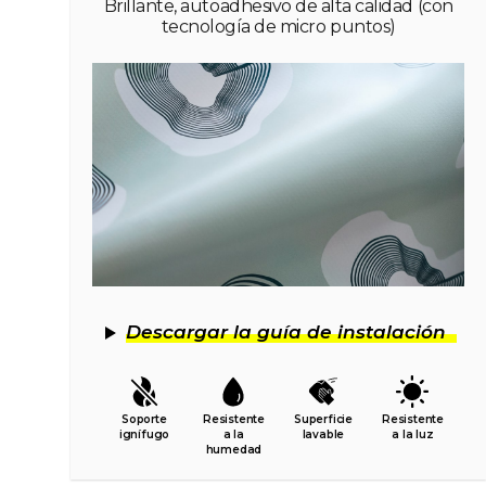
Brillante, autoadhesivo de alta calidad (con
tecnología de micro puntos)
Descargar la guía de instalación
Soporte
Resistente
Superficie
Resistente
ignífugo
a la
lavable
a la luz
humedad