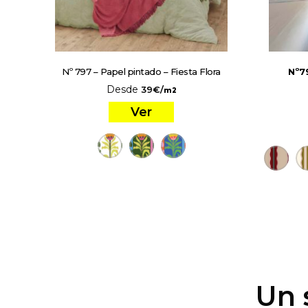
Nº 797 – Papel pintado – Fiesta Flora
Nº7
Desde
39
€
/
m2
Ver
Un 