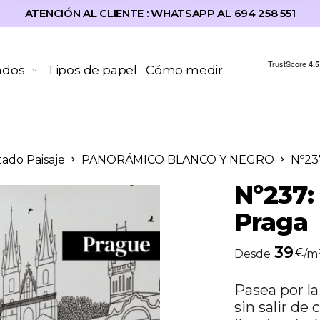
ATENCIÓN AL CLIENTE : WHATSAPP AL 694 258 551
ados
Tipos de papel
Cómo medir
tado Paisaje
PANORÁMICO BLANCO Y NEGRO
Nº237
Nº237:
Praga
39
€
Desde
/m
Pasea por l
sin salir de 