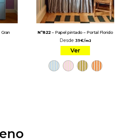
l Gran
Nº822
– Papel pintado – Portal Florido
Desde
39
€
/
m2
Ver
ueno