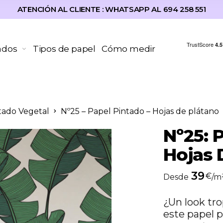
ATENCIÓN AL CLIENTE : WHATSAPP AL 694 258 551
ados
Tipos de papel
Cómo medir
tado Vegetal
Nº25 – Papel Pintado – Hojas de plátano
Nº25: 
Hojas 
39
€
Desde
/m
¿Un look tro
este papel p