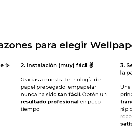
razones para elegir Wellpap
le ✨
2. Instalación (muy) fácil ✌️
3. S
la p
Gracias a nuestra tecnología de
papel prepegado, empapelar
Una 
nunca ha sido
tan fácil
. Obtén un
prin
resultado profesional
en poco
tran
tiempo.
rápid
rece
sati