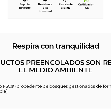
Soporte
Resistente
Resistente
Certificación
ignífugo
a la
a la luz
FSC
humedad
Respira con tranquilidad
UCTOS PREENCOLADOS SON R
EL MEDIO AMBIENTE
ado FSC® (procedente de bosques gestionados de fo
ble)