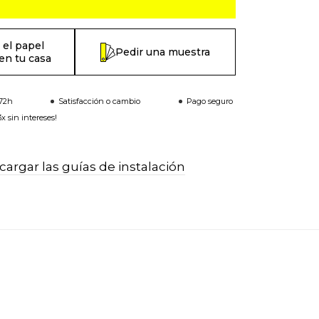
 el papel
Pedir una muestra
en tu casa
-72h
Satisfacción o cambio
Pago seguro
x sin intereses!
argar las guías de instalación