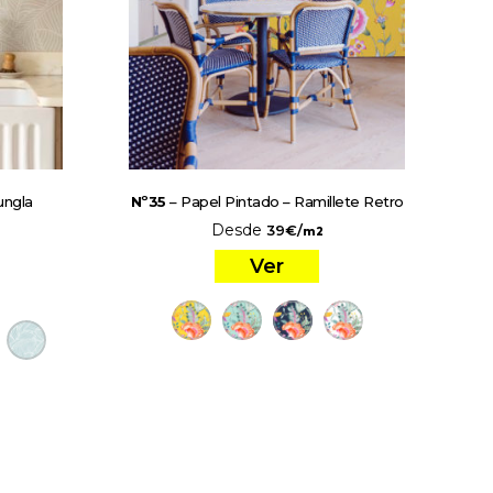
ungla
Nº35
– Papel Pintado – Ramillete Retro
Desde
39
€
/
m2
Ver