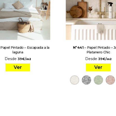
 Papel Pintado – Escapada a la
Nº441
– Papel Pintado – J
laguna
Platanero Chic
Desde
Desde
39
€
/
39
€
/
m2
m2
Ver
Ver