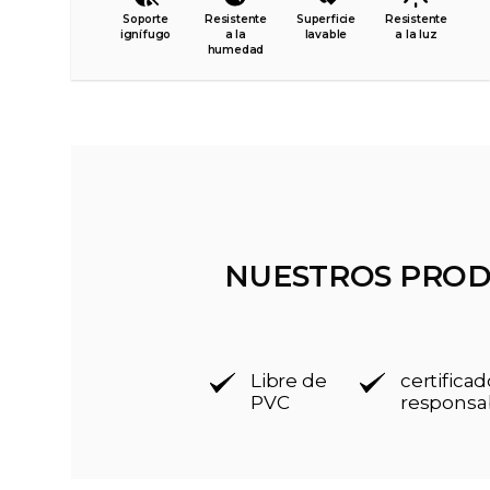
Soporte
Resistente
Superficie
Resistente
ignífugo
a la
lavable
a la luz
humedad
NUESTROS PROD
Libre de
certific
PVC
responsa