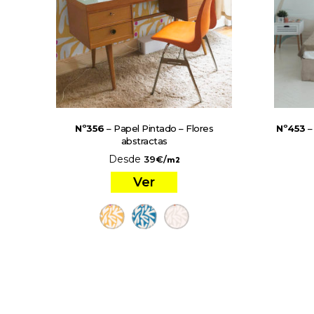
Nº356
– Papel Pintado – Flores
Nº453
–
abstractas
Desde
39
€
/
m2
Ver