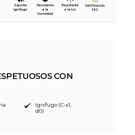
Soporte
Resistente
Resistente
Certificación
ignífugo
a la
a la luz
FSC
humedad
ESPETUOSOS CON
rma
Ignífugo (C-s1,
d0)