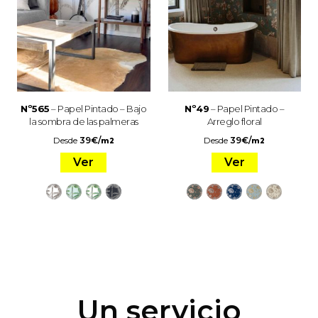
Nº565
– Papel Pintado – Bajo
Nº49
– Papel Pintado –
la sombra de las palmeras
Arreglo floral
Desde
39
€
/
Desde
39
€
/
m2
m2
Ver
Ver
Un servicio