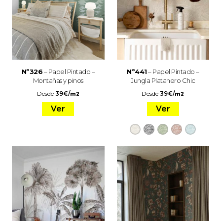
Nº326
– Papel Pintado –
Nº441
– Papel Pintado –
Montañas y pinos
Jungla Platanero Chic
Desde
39
€
/
Desde
39
€
/
m2
m2
Ver
Ver