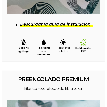
Descargar la guía de instalación
Soporte
Resistente
Resistente
Certificación
ignífugo
a la
a la luz
FSC
humedad
PREENCOLADO PREMIUM
Blanco roto, efecto de fibra textil