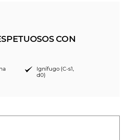
ESPETUOSOS CON
rma
Ignífugo (C-s1,
d0)