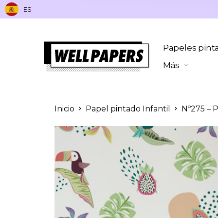
ES
Papeles pint
Más
Inicio
Papel pintado Infantil
Nº275 – P