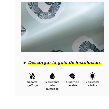
Descargar la guía de instalación
Soporte
Resistente
Superficie
Resistente
ignífugo
a la
lavable
a la luz
humedad