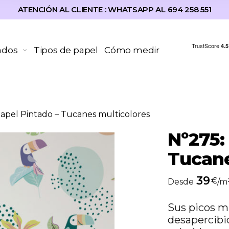
ATENCIÓN AL CLIENTE : WHATSAPP AL 694 258 551
ados
Tipos de papel
Cómo medir
apel Pintado – Tucanes multicolores
Nº275:
Tucane
39
€
Desde
/m
Sus picos m
desapercibid