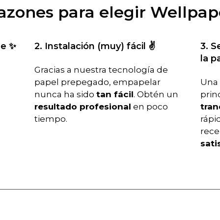
razones para elegir Wellpap
le ✨
2. Instalación (muy) fácil ✌️
3. S
la p
Gracias a nuestra tecnología de
papel prepegado, empapelar
Una 
nunca ha sido
tan fácil
. Obtén un
prin
resultado profesional
en poco
tran
tiempo.
rápid
rece
sati