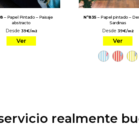
78
– Papel Pintado – Paisaje
Nº835
– Papel pintado – Des
abstracto
Sardinas
Desde
Desde
39
€
/
39
€
/
m2
m2
Ver
Ver
servicio realmente b