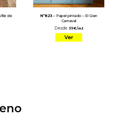
file de
Nº823
– Papel pintado – El Gran
Carnaval
Desde
39
€
/
m2
Ver
ueno