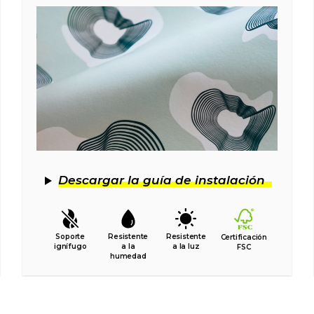
Descargar la guía de instalación
Soporte
Resistente
Resistente
Certificación
ignífugo
a la
a la luz
FSC
humedad