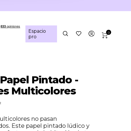
Espacio
0
pro
 Papel Pintado -
s Multicolores
²
ulticolores no pasan
os. Este papel pintado lúdico y