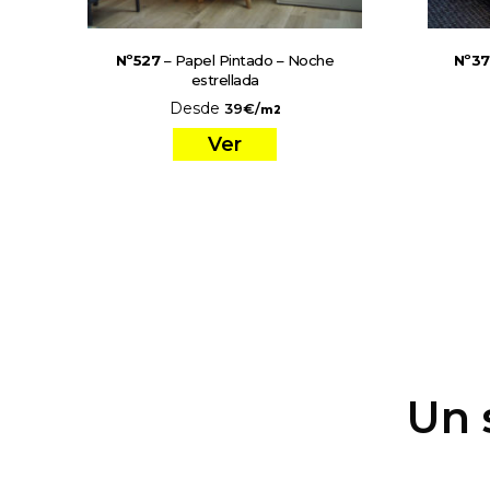
Nº527
– Papel Pintado – Noche
Nº3
estrellada
Desde
39
€
/
m2
Ver
Un 