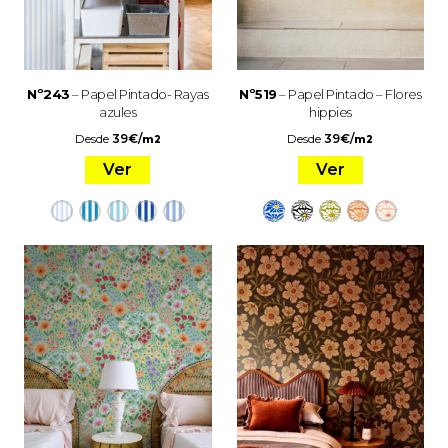
Nº243
– Papel Pintado- Rayas
Nº519
– Papel Pintado – Flores
azules
hippies
Desde
39
€
/
Desde
39
€
/
m2
m2
Ver
Ver