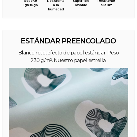
Soporte
Resistente
Superficie
Resistente
ignífugo
a la
lavable
a la luz
humedad
ESTÁNDAR PREENCOLADO
Blanco roto, efecto de papel estándar. Peso
230 g/m². Nuestro papel estrella.