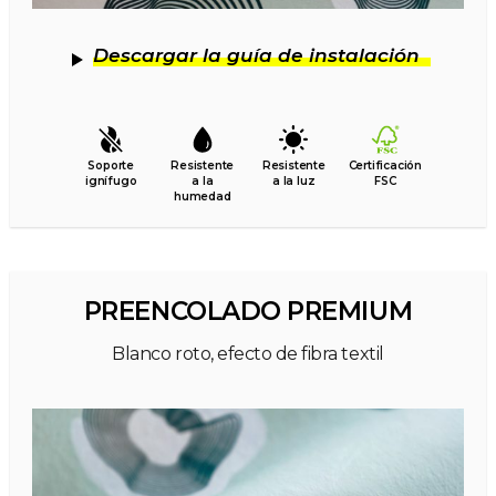
Descargar la guía de instalación
Soporte
Resistente
Resistente
Certificación
ignífugo
a la
a la luz
FSC
humedad
PREENCOLADO PREMIUM
Blanco roto, efecto de fibra textil