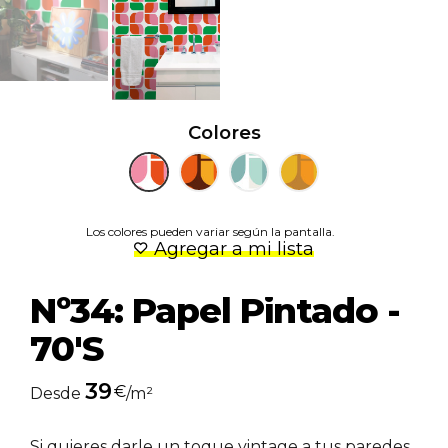
Colores
Los colores pueden variar según la pantalla.
Agregar a mi lista
Nº34: Papel Pintado -
70's
39
€
Desde
/m²
Si quieres darle un toque vintage a tus paredes,