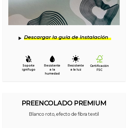
Descargar la guía de instalación
Soporte
Resistente
Resistente
Certificación
ignífugo
a la
a la luz
FSC
humedad
PREENCOLADO PREMIUM
Blanco roto, efecto de fibra textil