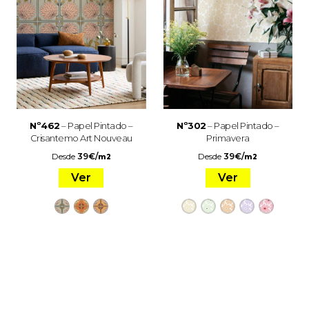
Nº462
– Papel Pintado –
Nº302
– Papel Pintado –
Crisantemo Art Nouveau
Primavera
Desde
39
€
/
Desde
39
€
/
m2
m2
Ver
Ver