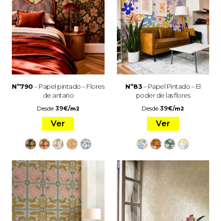
Nº790
– Papel pintado – Flores
Nº83
– Papel Pintado – El
de antaño
poder de las flores
Desde
39
€
/
Desde
39
€
/
m2
m2
Ver
Ver