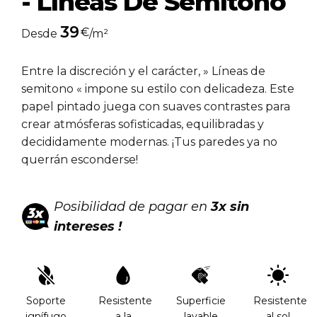
- Líneas De Semitono
39
€
Desde
/m²
Entre la discreción y el carácter,
»
Líneas de
semitono
«
impone su estilo con delicadeza. Este
papel pintado juega con suaves contrastes para
crear atmósferas sofisticadas, equilibradas y
decididamente modernas. ¡Tus paredes ya no
querrán esconderse!
Posibilidad de pagar en
3x sin
intereses !
Soporte
Resistente
Superficie
Resistente
ignífugo
a la
lavable
al sol