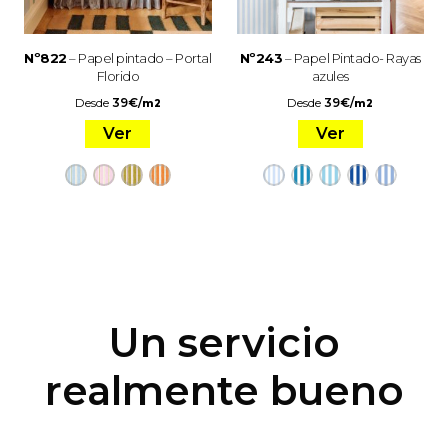
Nº822
– Papel pintado – Portal
Nº243
– Papel Pintado- Rayas
Florido
azules
Desde
39
€
/
Desde
39
€
/
m2
m2
Ver
Ver
Un servicio
realmente bueno