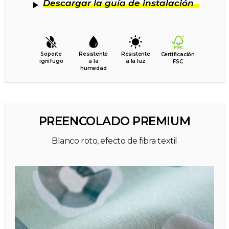
Descargar la guía de instalación
Soporte
Resistente
Resistente
Certificación
ignífugo
a la
a la luz
FSC
humedad
PREENCOLADO PREMIUM
Blanco roto, efecto de fibra textil