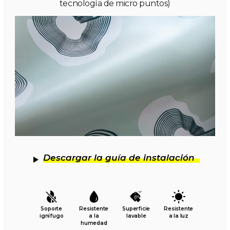
tecnología de micro puntos)
Descargar la guía de instalación
Soporte
Resistente
Superficie
Resistente
ignífugo
a la
lavable
a la luz
humedad