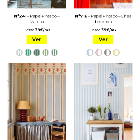
Nº241
– Papel Pintado –
Nº716
– Papel Pintado – Línea
Matcha
bordada
Desde
39
€
/
Desde
39
€
/
m2
m2
Ver
Ver