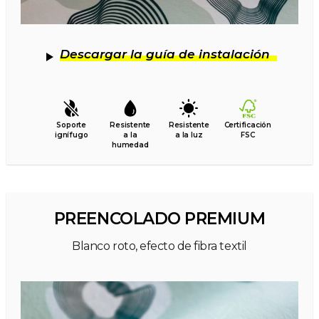
Descargar la guía de instalación
Soporte
Resistente
Resistente
Certificación
ignífugo
a la
a la luz
FSC
humedad
PREENCOLADO PREMIUM
Blanco roto, efecto de fibra textil