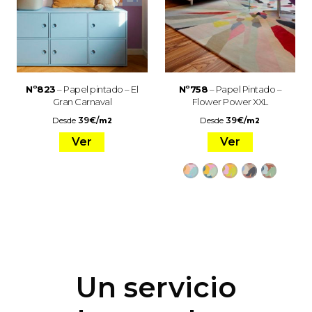
Nº823
– Papel pintado – El
Nº758
– Papel Pintado –
Gran Carnaval
Flower Power XXL
Desde
39
€
/
Desde
39
€
/
m2
m2
Ver
Ver
Un servicio