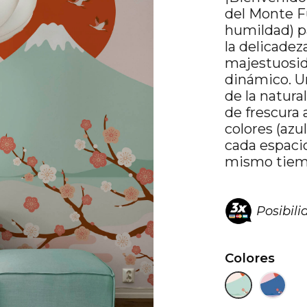
del Monte F
humildad) p
la delicadeza
majestuosid
dinámico. U
de la natura
de frescura 
colores (azu
cada espacio
mismo tiemp
Posibil
Colores