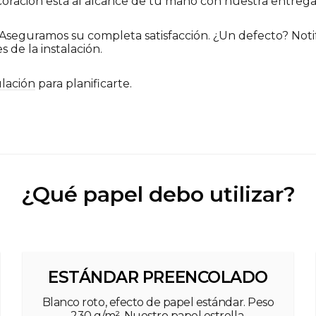
ración está al alcance de tu mano con nuestra entrega
Aseguramos su completa satisfacción. ¿Un defecto? Notif
s de la instalación.
lación
para planificarte.
¿Qué papel debo utilizar?
ESTÁNDAR PREENCOLADO
Blanco roto, efecto de papel estándar. Peso
230 g/m². Nuestro papel estrella.