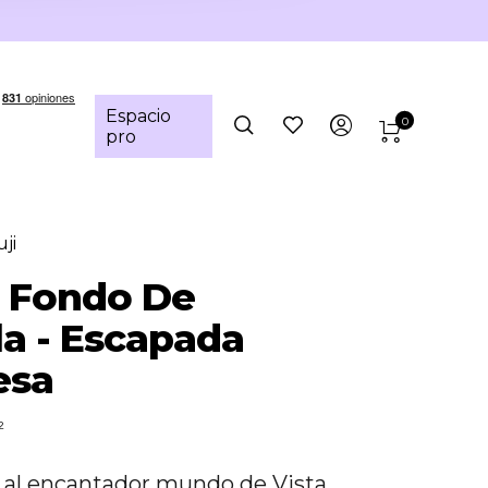
Espacio
0
pro
ji
- Fondo De
la - Escapada
esa
²
 al encantador mundo de Vista