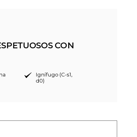
ESPETUOSOS CON
rma
Ignífugo (C-s1,
d0)