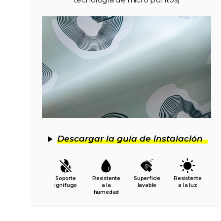
Descargar la guía de instalación
Soporte
Resistente
Superficie
Resistente
ignífugo
a la
lavable
a la luz
humedad