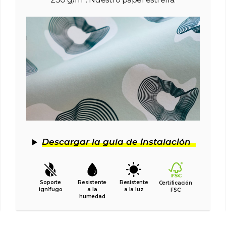
Descargar la guía de instalación
Soporte
Resistente
Resistente
Certificación
ignífugo
a la
a la luz
FSC
humedad