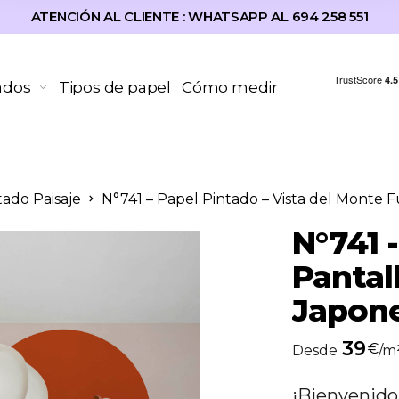
ATENCIÓN AL CLIENTE : WHATSAPP AL 694 258 551
ados
Tipos de papel
Cómo medir
tado Paisaje
N°741 – Papel Pintado – Vista del Monte Fu
N°741 
Pantal
Japon
39
€
Desde
/m
¡Bienvenido