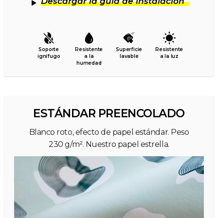
Descargar la guía de instalación
Soporte
Resistente
Superficie
Resistente
ignífugo
a la
lavable
a la luz
humedad
ESTÁNDAR PREENCOLADO
Blanco roto, efecto de papel estándar. Peso
230 g/m². Nuestro papel estrella.