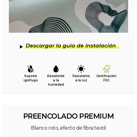
Descargar la guía de instalación
Soporte
Resistente
Resistente
Certificación
ignífugo
a la
a la luz
FSC
humedad
PREENCOLADO PREMIUM
Blanco roto, efecto de fibra textil