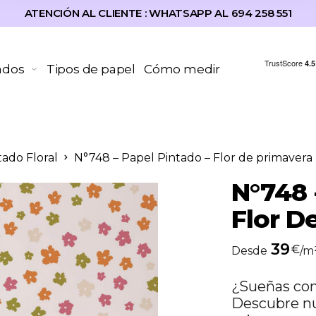
ATENCIÓN AL CLIENTE : WHATSAPP AL 694 258 551
ados
Tipos de papel
Cómo medir
tado Floral
N°748 – Papel Pintado – Flor de primavera
N°748 
Flor D
39
€
Desde
/m
¿Sueñas co
Descubre nu