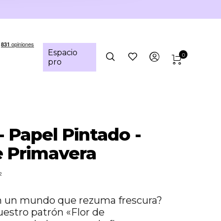
Espacio
0
pro
- Papel Pintado -
e Primavera
²
n un mundo que rezuma frescura?
estro patrón «Flor de