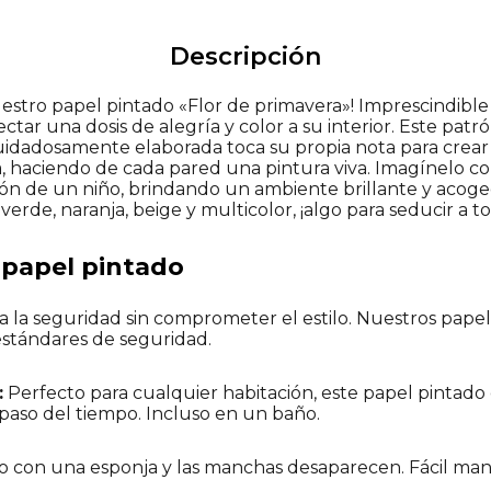
Descripción
uestro papel pintado «Flor de primavera»! Imprescindible
tar una dosis de alegría y color a su interior. Este patró
dadosamente elaborada toca su propia nota para crear u
ura, haciendo de cada pared una pintura viva. Imagínelo 
ación de un niño, brindando un ambiente brillante y acog
 verde, naranja, beige y multicolor, ¡algo para seducir a t
l papel pintado
 la seguridad sin comprometer el estilo. Nuestros papele
estándares de seguridad.
:
Perfecto para cualquier habitación, este papel pintad
paso del tiempo. Incluso en un baño.
 con una esponja y las manchas desaparecen. Fácil ma