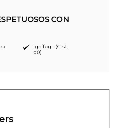
ESPETUOSOS CON
rma
Ignífugo (C-s1,
d0)
ers