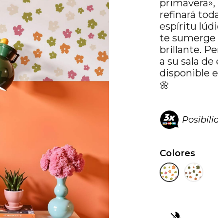
primavera»,
refinará tod
espíritu lúd
te sumerge 
brillante. P
a su sala de
disponible e
🌼
Posibil
Colores