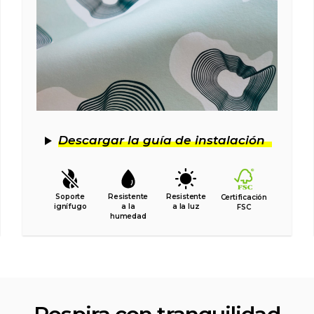
Descargar la guía de instalación
Soporte
Resistente
Resistente
Certificación
ignífugo
a la
a la luz
FSC
humedad