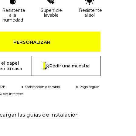
Resistente
Superficie
Resistente
a la
lavable
al sol
humedad
PERSONALIZAR
 el papel
Pedir una muestra
en tu casa
-72h
Satisfacción o cambio
Pago seguro
x sin intereses!
argar las guías de instalación