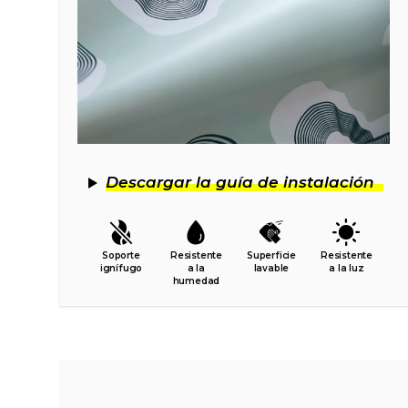
Descargar la guía de instalación
Soporte
Resistente
Superficie
Resistente
ignífugo
a la
lavable
a la luz
humedad