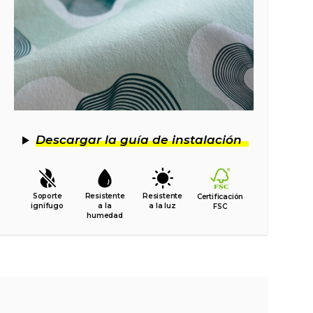
Descargar la guía de instalación
Soporte
Resistente
Resistente
Certificación
ignífugo
a la
a la luz
FSC
humedad