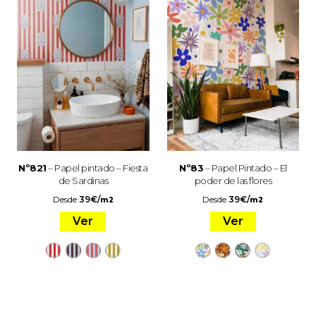
Nº821
– Papel pintado – Fiesta
Nº83
– Papel Pintado – El
de Sardinas
poder de las flores
Desde
39
€
/
Desde
39
€
/
m2
m2
Ver
Ver