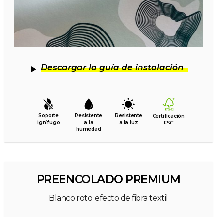
Descargar la guía de instalación
Soporte
Resistente
Resistente
Certificación
ignífugo
a la
a la luz
FSC
humedad
PREENCOLADO PREMIUM
Blanco roto, efecto de fibra textil