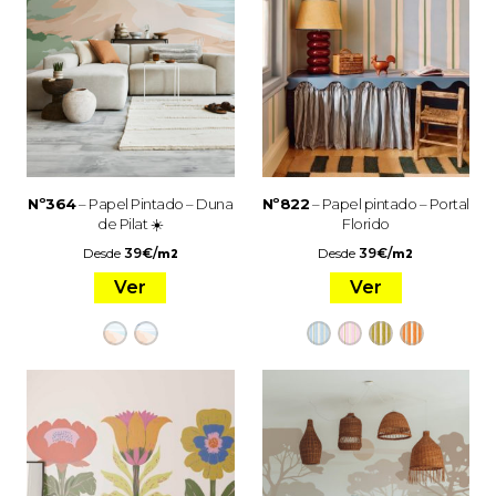
Nº364
– Papel Pintado – Duna
Nº822
– Papel pintado – Portal
de Pilat ☀️
Florido
Desde
39
€
/
Desde
39
€
/
m2
m2
Ver
Ver