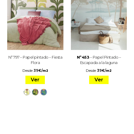
Nº 797 – Papel pintado – Fiesta
Nº453
– Papel Pintado –
Flora
Escapada a la laguna
Desde
39
€
/
Desde
39
€
/
m2
m2
Ver
Ver