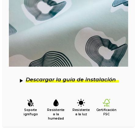
Descargar la guía de instalación
Soporte
Resistente
Resistente
Certificación
ignífugo
a la
a la luz
FSC
humedad