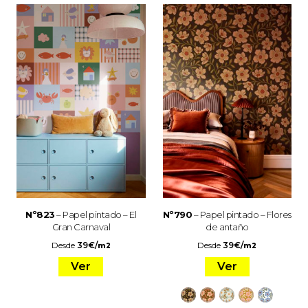
Nº823
– Papel pintado – El
Nº790
– Papel pintado – Flores
Gran Carnaval
de antaño
Desde
39
€
/
Desde
39
€
/
m2
m2
Ver
Ver