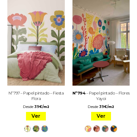
Nº 797 – Papel pintado – Fiesta
Nº794
– Papel pintado – Flores
Flora
Yayoi
Desde
39
€
/
Desde
39
€
/
m2
m2
Ver
Ver