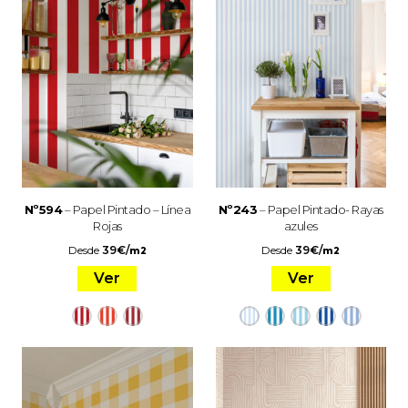
Nº594
– Papel Pintado – Línea
Nº243
– Papel Pintado- Rayas
Rojas
azules
Desde
39
€
/
Desde
39
€
/
m2
m2
Ver
Ver