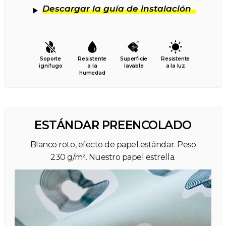
Descargar la guía de instalación
Soporte
Resistente
Superficie
Resistente
ignífugo
a la
lavable
a la luz
humedad
ESTÁNDAR PREENCOLADO
Blanco roto, efecto de papel estándar. Peso
230 g/m². Nuestro papel estrella.