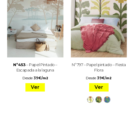
Nº453
– Papel Pintado –
Nº 797 – Papel pintado – Fiesta
Escapada a la laguna
Flora
Desde
39
€
/
Desde
39
€
/
m2
m2
Ver
Ver