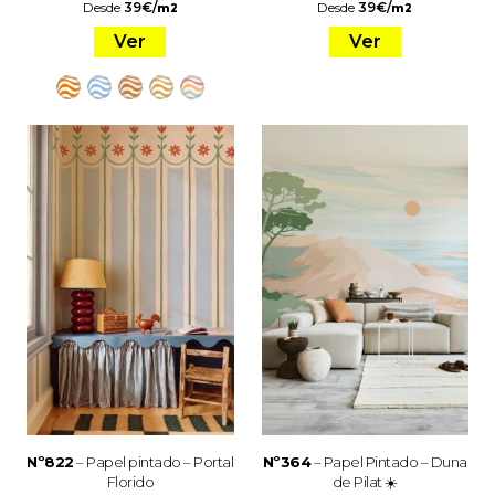
Desde
39
€
/
Desde
39
€
/
m2
m2
Ver
Ver
Nº822
– Papel pintado – Portal
Nº364
– Papel Pintado – Duna
Florido
de Pilat ☀️