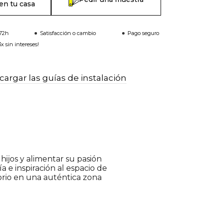
en tu casa
-72h
Satisfacción o cambio
Pago seguro
x sin intereses!
argar las guías de instalación
hijos y alimentar su pasión
a e inspiración al espacio de
orio en una auténtica zona