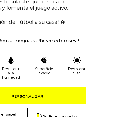
estimulante que inspira la
 y fomenta el juego activo.
ión del fútbol a su casa! ⚽️
idad de pagar en
3x sin intereses !
Resistente
Superficie
Resistente
a la
lavable
al sol
humedad
PERSONALIZAR
 el papel
Pedir una muestra