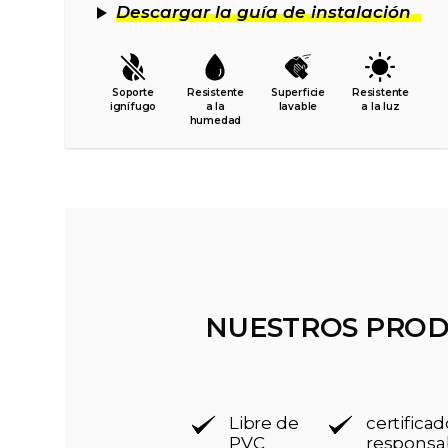
Descargar la guía de instalación
Soporte
Resistente
Superficie
Resistente
ignífugo
a la
lavable
a la luz
humedad
NUESTROS PROD
Libre de
certific
PVC
responsa