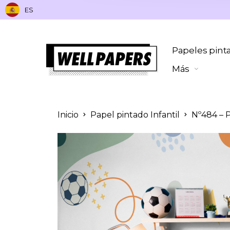
ES
Papeles pint
Más
Inicio
Papel pintado Infantil
Nº484 – P