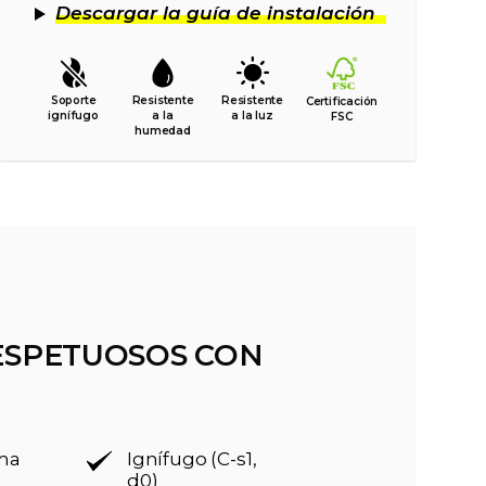
Descargar la guía de instalación
Soporte
Resistente
Resistente
Certificación
ignífugo
a la
a la luz
FSC
humedad
ESPETUOSOS CON
rma
Ignífugo (C-s1,
d0)