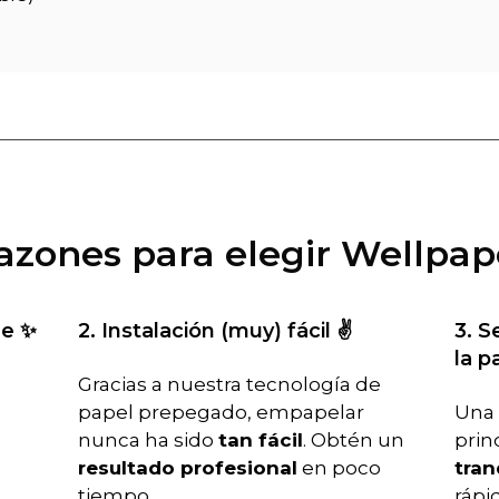
razones para elegir Wellpap
le ✨
2. Instalación (muy) fácil ✌️
3. S
la p
Gracias a nuestra tecnología de
papel prepegado, empapelar
Una 
nunca ha sido
tan fácil
. Obtén un
prin
resultado profesional
en poco
tran
tiempo.
rápid