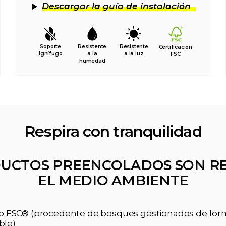
Descargar la guía de instalación
Soporte
Resistente
Resistente
Certificación
ignífugo
a la
a la luz
FSC
humedad
Respira con tranquilidad
UCTOS PREENCOLADOS SON R
EL MEDIO AMBIENTE
ado FSC® (procedente de bosques gestionados de fo
ble)