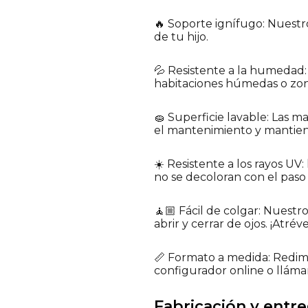
🔥 Soporte ignífugo: Nuestr
de tu hijo.
💦 Resistente a la humedad:
habitaciones húmedas o z
🧽 Superficie lavable: Las 
el mantenimiento y mantiene 
☀️ Resistente a los rayos UV:
no se decoloran con el paso
🧘🏼 Fácil de colgar: Nuest
abrir y cerrar de ojos. ¡Atré
📏 Formato a medida: Redime
configurador online o lláman
Fabricación y entre