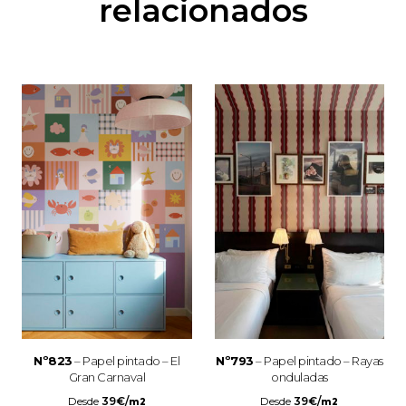
relacionados
Nº823
– Papel pintado – El
Nº793
– Papel pintado – Rayas
Gran Carnaval
onduladas
Desde
39
€
/
Desde
39
€
/
m2
m2