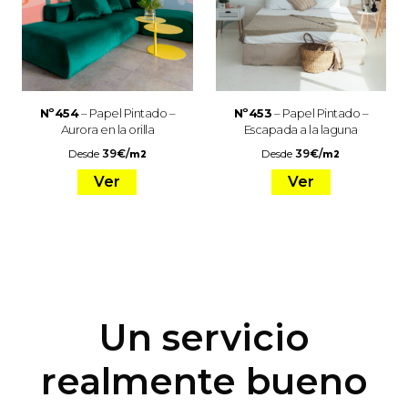
Nº454
– Papel Pintado –
Nº453
– Papel Pintado –
Aurora en la orilla
Escapada a la laguna
Desde
39
€
/
Desde
39
€
/
m2
m2
Ver
Ver
Un servicio
realmente bueno