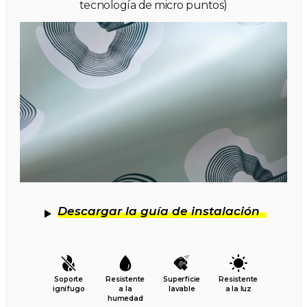
tecnología de micro puntos)
Descargar la guía de instalación
Soporte
Resistente
Superficie
Resistente
ignífugo
a la
lavable
a la luz
humedad