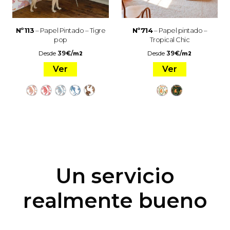
Nº113
– Papel Pintado – Tigre
Nº714
– Papel pintado –
pop
Tropical Chic
Desde
39
€
/
Desde
39
€
/
m2
m2
Ver
Ver
Un servicio
realmente bueno