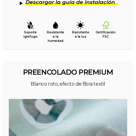
Descargar la guía de instalación
Soporte
Resistente
Resistente
Certificación
ignífugo
a la
a la luz
FSC
humedad
PREENCOLADO PREMIUM
Blanco roto, efecto de fibra textil