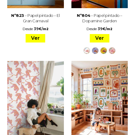
Nº823
– Papel pintado – El
Nº804
– Papel pintado –
Gran Carnaval
Dopamine Garden
Desde
39
€
/
Desde
39
€
/
m2
m2
Ver
Ver