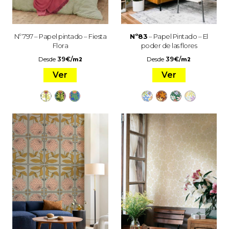
Nº 797 – Papel pintado – Fiesta
Nº83
– Papel Pintado – El
Flora
poder de las flores
Desde
39
€
/
Desde
39
€
/
m2
m2
Ver
Ver