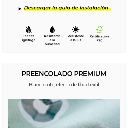
Descargar la guía de instalación
Soporte
Resistente
Resistente
Certificación
ignífugo
a la
a la luz
FSC
humedad
PREENCOLADO PREMIUM
Blanco roto, efecto de fibra textil