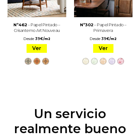
Nº462
– Papel Pintado –
Nº302
– Papel Pintado –
Crisantemo Art Nouveau
Primavera
Desde
39
€
/
Desde
39
€
/
m2
m2
Ver
Ver
Un servicio
realmente bueno