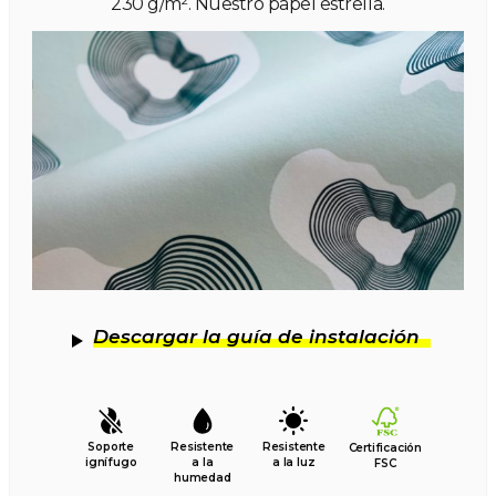
230 g/m². Nuestro papel estrella.
Descargar la guía de instalación
Soporte
Resistente
Resistente
Certificación
ignífugo
a la
a la luz
FSC
humedad