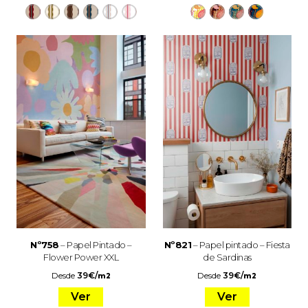
Nº758
– Papel Pintado –
Nº821
– Papel pintado – Fiesta
Flower Power XXL
de Sardinas
Desde
39
€
/
Desde
39
€
/
m2
m2
Ver
Ver