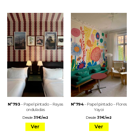
Nº793
– Papel pintado – Rayas
Nº794
– Papel pintado – Flores
onduladas
Yayoi
Desde
39
€
/
Desde
39
€
/
m2
m2
Ver
Ver