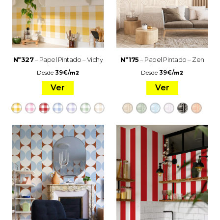
Nº327
– Papel Pintado – Vichy
Nº175
– Papel Pintado – Zen
Desde
39
€
/
Desde
39
€
/
m2
m2
Ver
Ver