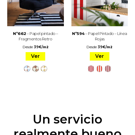
Nº662
– Papel pintado –
Nº594
– Papel Pintado – Línea
Fragmentos Retro
Rojas
Desde
39
€
/
Desde
39
€
/
m2
m2
Ver
Ver
Un servicio
realmente bueno