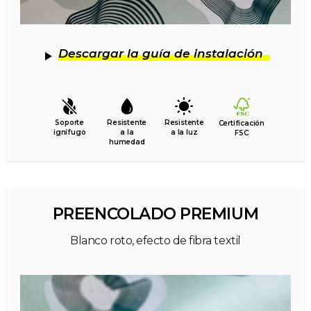
Descargar la guía de instalación
Soporte
Resistente
Resistente
Certificación
ignífugo
a la
a la luz
FSC
humedad
PREENCOLADO PREMIUM
Blanco roto, efecto de fibra textil