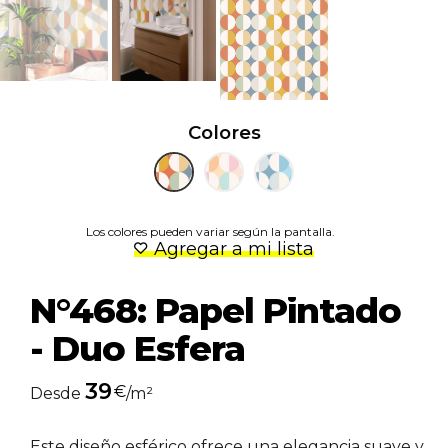
Colores
Los colores pueden variar según la pantalla.
Agregar a mi lista
N°468: Papel Pintado
- Duo Esfera
39
€
Desde
/m²
Este diseño esférico ofrece una elegancia suave y