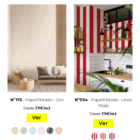
Nº175
– Papel Pintado – Zen
Nº594
– Papel Pintado – Línea
Rojas
Desde
39
€
/
m2
Desde
39
€
/
m2
Ver
Ver