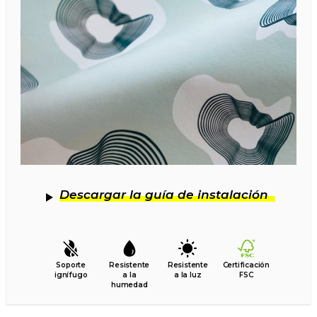
Descargar la guía de instalación
Soporte
Resistente
Resistente
Certificación
ignífugo
a la
a la luz
FSC
humedad