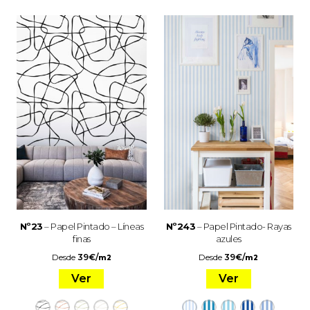
Nº23
– Papel Pintado – Líneas
Nº243
– Papel Pintado- Rayas
finas
azules
Desde
39
€
/
Desde
39
€
/
m2
m2
Ver
Ver