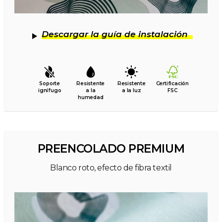
Descargar la guía de instalación
Soporte
Resistente
Resistente
Certificación
ignífugo
a la
a la luz
FSC
humedad
PREENCOLADO PREMIUM
Blanco roto, efecto de fibra textil