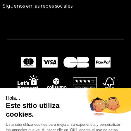
Síguenos en las redes sociales
Hola...
Este sitio utiliza
cookies.
Este sitio utiliza cookies para mejorar su experiencia y personalizar
los anuncios que ve. Al hacer clic en ‘OK!, acepta el uso de estas