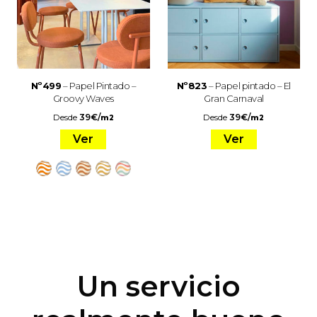
Nº499
– Papel Pintado –
Nº823
– Papel pintado – El
Groovy Waves
Gran Carnaval
Desde
39
€
/
Desde
39
€
/
m2
m2
Ver
Ver
Un servicio