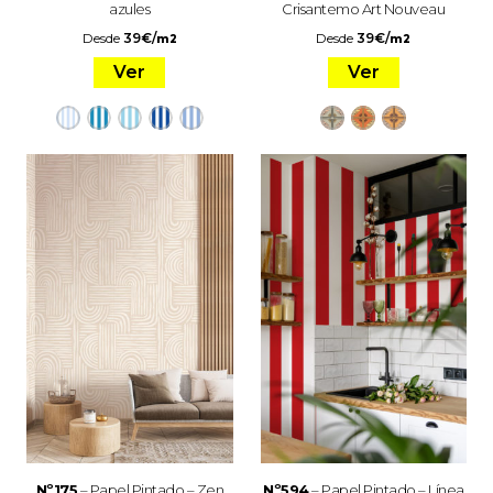
azules
Crisantemo Art Nouveau
Desde
39
€
/
Desde
39
€
/
m2
m2
Ver
Ver
Nº175
– Papel Pintado – Zen
Nº594
– Papel Pintado – Línea