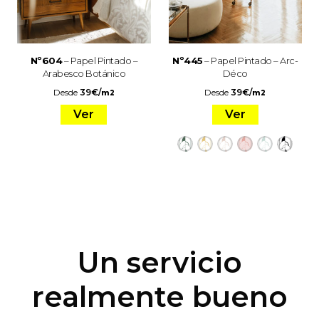
Nº604
– Papel Pintado –
Nº445
– Papel Pintado – Arc-
Arabesco Botánico
Déco
Desde
39
€
/
Desde
39
€
/
m2
m2
Ver
Ver
Un servicio
realmente bueno