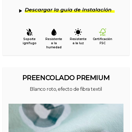
Descargar la guía de instalación
Soporte
Resistente
Resistente
Certificación
ignífugo
a la
a la luz
FSC
humedad
PREENCOLADO PREMIUM
Blanco roto, efecto de fibra textil