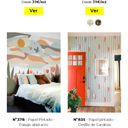
Desde
39
€
/
Desde
39
€
/
m2
m2
Ver
Ver
Nº378
– Papel Pintado –
Nº835
– Papel pintado –
Paisaje abstracto
Desfile de Sardinas