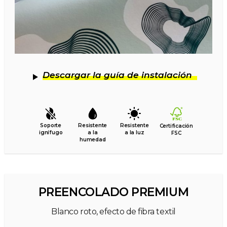
Descargar la guía de instalación
Soporte
Resistente
Resistente
Certificación
ignífugo
a la
a la luz
FSC
humedad
PREENCOLADO PREMIUM
Blanco roto, efecto de fibra textil