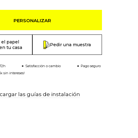
PERSONALIZAR
 el papel
Pedir una muestra
en tu casa
-72h
Satisfacción o cambio
Pago seguro
x sin intereses!
argar las guías de instalación