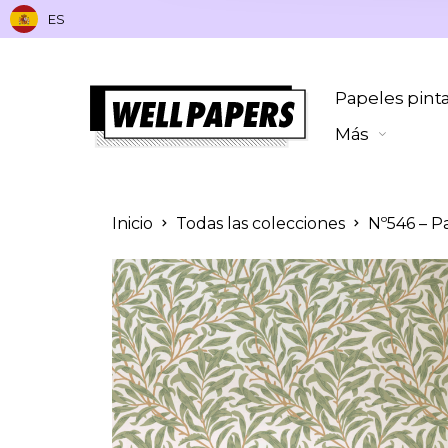
ES
Papeles pint
Más
Inicio
Todas las colecciones
Nº546 – P