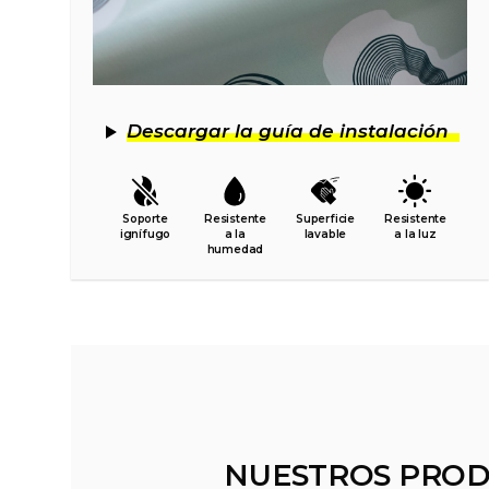
Descargar la guía de instalación
Soporte
Resistente
Superficie
Resistente
ignífugo
a la
lavable
a la luz
humedad
NUESTROS PROD