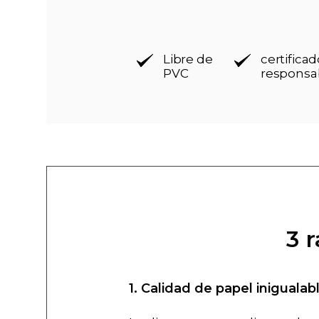
Libre de
certific
PVC
responsa
3 
1. Calidad de papel inigualab