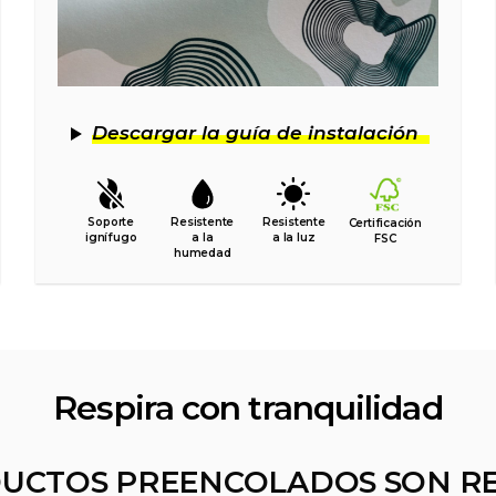
Descargar la guía de instalación
Soporte
Resistente
Resistente
Certificación
ignífugo
a la
a la luz
FSC
humedad
Respira con tranquilidad
UCTOS PREENCOLADOS SON R