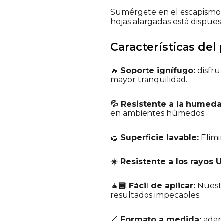
Sumérgete en el escapismo 
hojas alargadas está dispues
Características del
🔥
Soporte ignífugo:
disfru
mayor tranquilidad.
💦 Resistente a la humeda
en ambientes húmedos.
🧽
Superficie lavable:
Elimi
☀️ Resistente a los rayos 
🧘🏼 Fácil de aplicar:
Nuestr
resultados impecables.
📐
Formato a medida:
adap