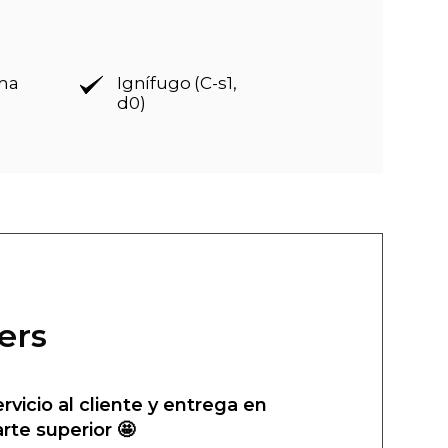
rma
Ignífugo (C-s1,
d0)
ers
ervicio al cliente y entrega en
arte superior 🤩