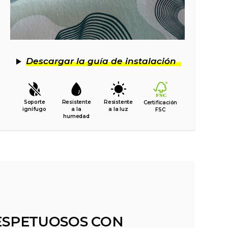
Descargar la guía de instalación
Soporte
Resistente
Resistente
Certificación
ignífugo
a la
a la luz
FSC
humedad
ESPETUOSOS CON