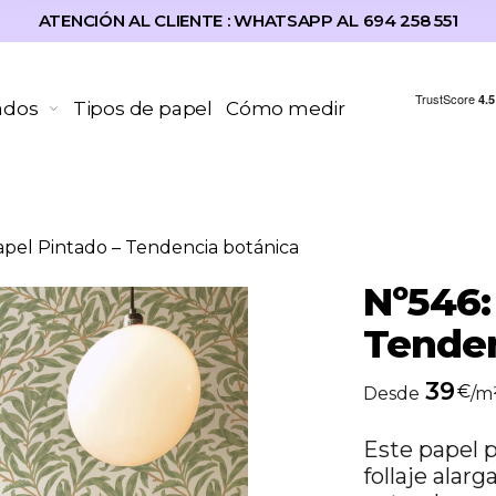
ATENCIÓN AL CLIENTE : WHATSAPP AL 694 258 551
ados
Tipos de papel
Cómo medir
apel Pintado – Tendencia botánica
Nº546:
Tenden
39
€
Desde
/m
Este papel p
follaje alarg