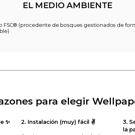
EL MEDIO AMBIENTE
ado FSC® (procedente de bosques gestionados de fo
ble)
razones para elegir Wellpap
le ✨
2. Instalación (muy) fácil ✌️
3. S
la p