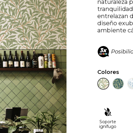
naturaleza 
tranquilidad
entrelazan 
diseño exube
ambiente cál
Posibil
Colores
Soporte
ignífugo