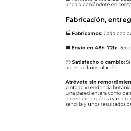
línea o poniéndote en conta
Fabricación, entreg
🏭
Fabricamos:
Cada pedido
🚚 Envío en 48h-72h:
Recib
📦
Satisfecho o cambio:
Si
antes de la instalación.
Atrévete sin remordimien
pintado «Tendencia botánica»
una pared entera como para 
dimensión orgánica y moderna
sencilla y unos resultados d