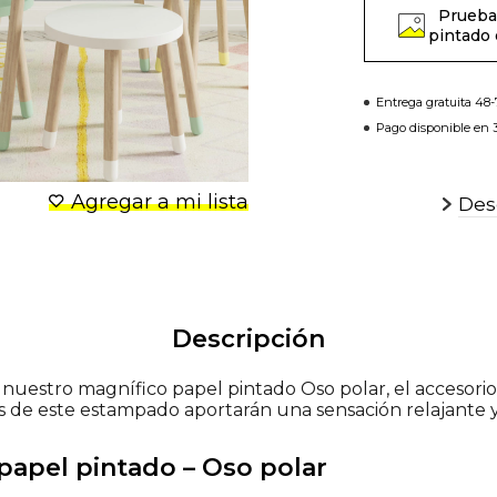
Prueba
pintado 
Entrega gratuita 48
Pago disponible en 3
Agregar a mi lista
Desc
Descripción
uestro magnífico papel pintado Oso polar, el accesorio 
es de este estampado aportarán una sensación relajante y
 papel pintado – Oso polar