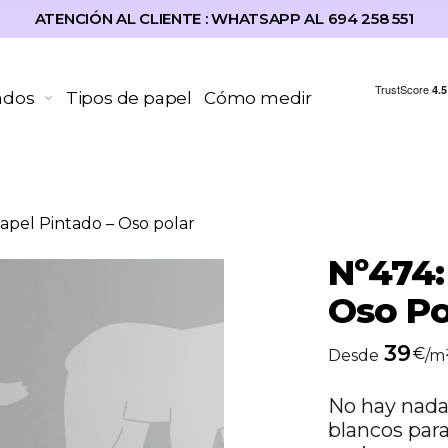
ATENCIÓN AL CLIENTE : WHATSAPP AL 694 258 551
ados
Tipos de papel
Cómo medir
apel Pintado – Oso polar
Nº474:
Oso Po
39
€
Desde
/m
No hay nada
blancos para