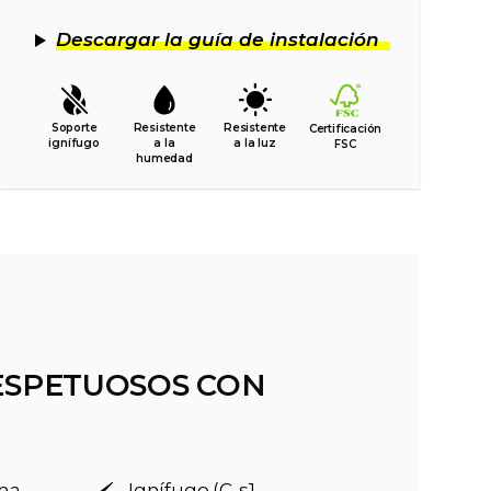
Descargar la guía de instalación
Soporte
Resistente
Resistente
Certificación
ignífugo
a la
a la luz
FSC
humedad
ESPETUOSOS CON
rma
Ignífugo (C-s1,