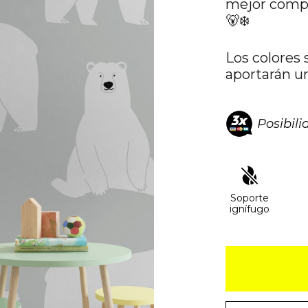
mejor compa
🐻‍❄️
Los colores
aportarán u
Posibil
Soporte
ignífugo