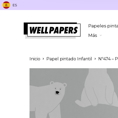
ES
Papeles pint
Más
Inicio
Papel pintado Infantil
Nº474 – P