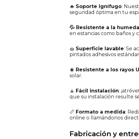
🔥
Soporte ignífugo
: Nues
seguridad óptima en tu espac
💦 Resistente a la humeda
en estancias como baños y co
🧽
Superficie lavable
: Se a
pintados adhesivos estándar 
☀️ Resistente a los rayos 
solar.
🧘
Fácil instalación
: ¡atrév
que su instalación resulte se
📏
Formato a medida
: Red
online o llamándonos direc
Fabricación y entr