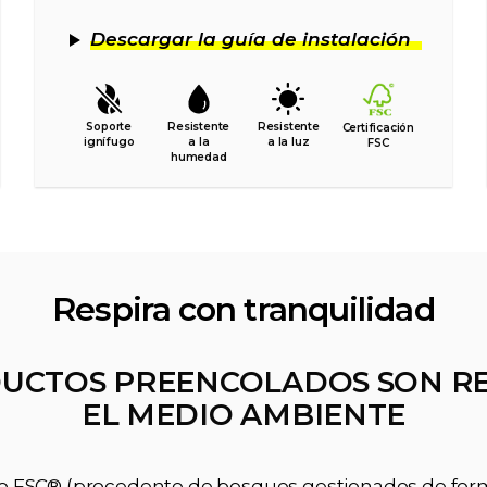
Descargar la guía de instalación
Soporte
Resistente
Resistente
Certificación
ignífugo
a la
a la luz
FSC
humedad
Respira con tranquilidad
UCTOS PREENCOLADOS SON R
EL MEDIO AMBIENTE
ado FSC® (procedente de bosques gestionados de fo