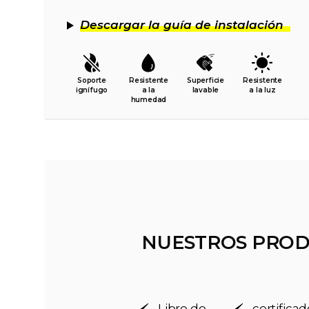
Descargar la guía de instalación
Soporte
Resistente
Superficie
Resistente
ignífugo
a la
lavable
a la luz
humedad
NUESTROS PROD
Libre de
certific