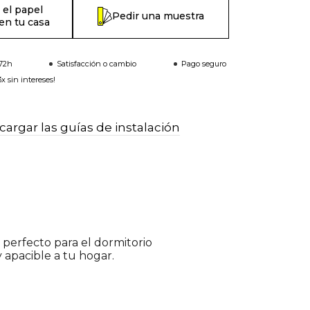
 el papel
Pedir una muestra
en tu casa
-72h
Satisfacción o cambio
Pago seguro
x sin intereses!
argar las guías de instalación
perfecto para el dormitorio
 apacible a tu hogar.