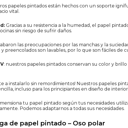
tros papeles pintados están hechos con un soporte igníf
io vital.
d:
Gracias a su resistencia a la humedad, el papel pintad
cinas sin riesgo de sufrir daños.
cabaron las preocupaciones por las manchas y la sucieda
y preencolados son lavables, por lo que son fáciles de c
UV
: nuestros papeles pintados conservan su color y brillo
ete a instalarlo sin remordimientos! Nuestros papeles pin
ncilla, incluso para los principiantes en diseño de interior
imensiona tu papel pintado según tus necesidades utili
tamente. Podemos adaptarnos a todas sus necesidades.
ega de papel pintado – Oso polar