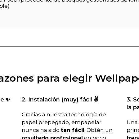
ble)
razones para elegir Wellpap
le ✨
2. Instalación (muy) fácil ✌️
3. S
la p
Gracias a nuestra tecnología de
papel prepegado, empapelar
Una 
nunca ha sido
tan fácil
. Obtén un
prin
resultado profesional
en poco
tran