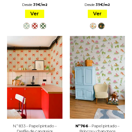
Desde
39
€
/
Desde
39
€
/
m2
m2
Ver
Ver
N.º 833 – Papel pintado –
Nº766
– Papel pintado –
Desfile de cangrejos
Brincos y chapoteos