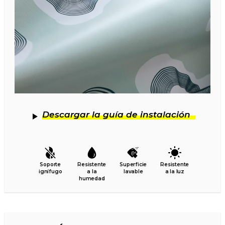
Descargar la guía de instalación
Soporte
Resistente
Superficie
Resistente
ignífugo
a la
lavable
a la luz
humedad