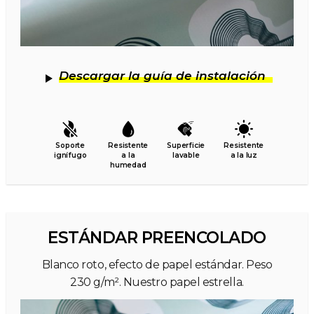
Descargar la guía de instalación
Soporte
Resistente
Superficie
Resistente
ignífugo
a la
lavable
a la luz
humedad
ESTÁNDAR PREENCOLADO
Blanco roto, efecto de papel estándar. Peso
230 g/m². Nuestro papel estrella.