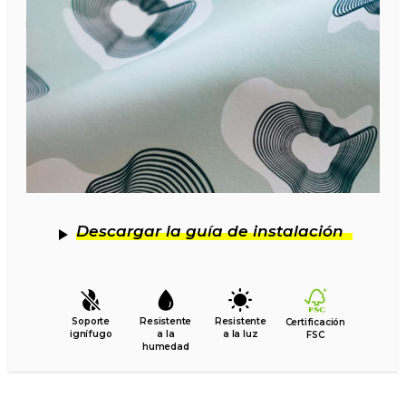
Descargar la guía de instalación
Soporte
Resistente
Resistente
Certificación
ignífugo
a la
a la luz
FSC
humedad