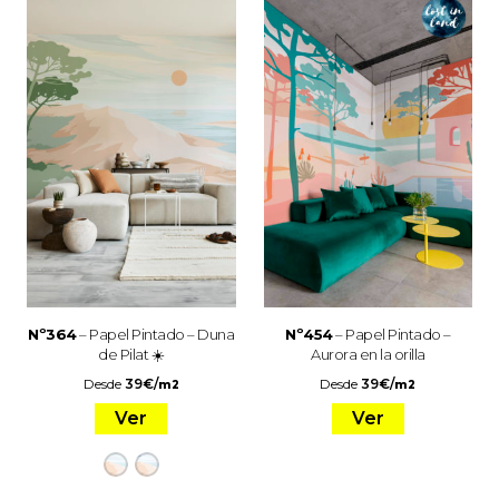
Nº364
– Papel Pintado – Duna
Nº454
– Papel Pintado –
de Pilat ☀️
Aurora en la orilla
Desde
39
€
/
Desde
39
€
/
m2
m2
Ver
Ver