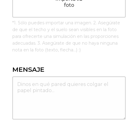
foto
*
1. Sólo puedes importar una imagen. 2. Asegúrate
de que el techo y el suelo sean visibles en la foto
para ofrecerte una simulación en las proporciones
adecuadas. 3. Asegúrate de que no haya ninguna
nota en la foto (texto, flecha...) :)
MENSAJE